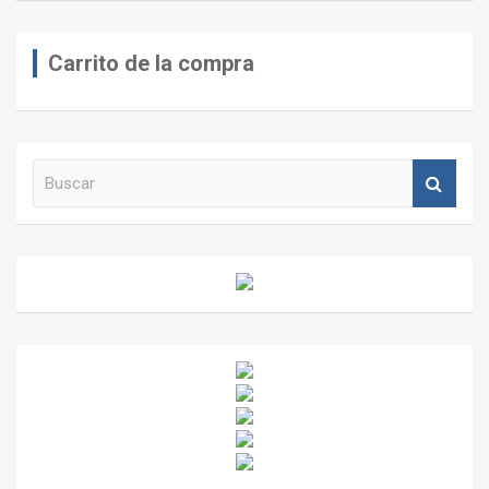
Carrito de la compra
B
u
s
c
a
r