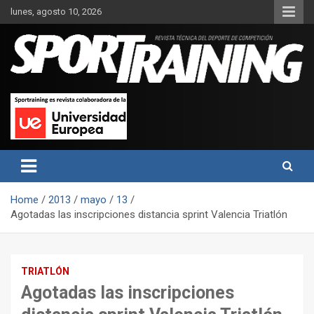
Skip
lunes, agosto 10, 2026
to
content
Sport Training es una web y revista especializada en deporte de
Revista técnica del deporte
rendimiento, nutrición y entrenamiento.
Sport Training
Home
2013
mayo
13
Agotadas las inscripciones distancia sprint Valencia Triatlón
TRIATLÓN
Agotadas las inscripciones