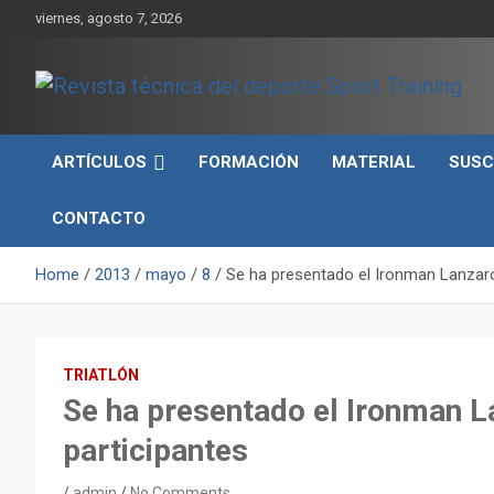
Skip
viernes, agosto 7, 2026
to
content
Sport Training es una web y revista especializada en deporte d
Revista técnica del
rendimiento, nutrición y entrenamiento.
ARTÍCULOS
FORMACIÓN
MATERIAL
SUSC
deporte Sport Training
CONTACTO
Home
2013
mayo
8
Se ha presentado el Ironman Lanzaro
TRIATLÓN
Se ha presentado el Ironman 
participantes
admin
No Comments