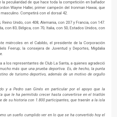
e la peculiaridad de que hace toda la competición en bañador
 Gordon Wayne Haller, primer campeón del Ironman Hawai, que
 masculino. Competirá con el dorsal 42.
 Reino Unido, con 408; Alemania, con 207 y Francia, con 147.
 con 83; Bélgica, con 70; Italia, con 50; Estados Unidos, con
ste miércoles en el Cabildo, el presidente de la Corporación
Niels Feerup; la consejera de Juventud y Deportes, Migdalia
e.
ida a los representantes de Club La Santa, a quienes agradeció
 mucho más que una prueba deportiva. Es, de hecho, la punta
stino de turismo deportivo, además de un motivo de orgullo
ildo y a Pedro san Ginés en particular por el apoyo que la
a que le ha permitido crecer hasta convertirse en el triatlón
de su historia con 1.800 participantes, que traerán a la isla
omo un sueño cumplido ver en lo que se ha convertido hoy el