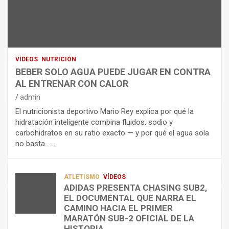
N
R
I
U
S
D
T
O
R
R
L
O
I
O
E
C
A
L
VÍDEOS
NUTRICIÓN
I
G
E
BEBER SOLO AGUA PUEDE JUGAR EN CONTRA
Ó
U
C
AL ENTRENAR CON CALOR
N
A
T
admin
C
P
R
El nutricionista deportivo Mario Rey explica por qué la
O
U
O
hidratación inteligente combina fluidos, sodio y
M
E
L
carbohidratos en su ratio exacto — y por qué el agua sola
O
D
Í
no basta. …
A
E
T
L
J
I
I
U
C
A
G
O
ATLETISMO
VÍDEOS
ADIDAS PRESENTA CHASING SUB2,
D
A
¿
EL DOCUMENTAL QUE NARRA EL
A
R
P
TRIATLÓN
CAMINO HACIA EL PRIMER
E
E
O
LA FETRI LANZA EL «HYATLON», LA
MARATÓN SUB-2 OFICIAL DE LA
N
N
R
NUEVA DISCIPLINA QUE CONECTA
HISTORIA