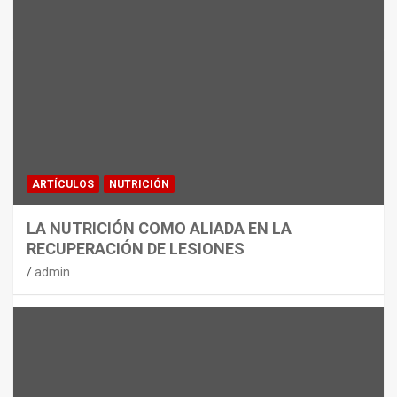
MATERIAL
CON DECATHLON, ESTE VERANO SE
JUEGA EN TRES CAMPOS
admin
ARTÍCULOS
NUTRICIÓN
LA NUTRICIÓN COMO ALIADA EN LA
RECUPERACIÓN DE LESIONES
admin