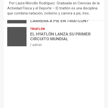
E
Por Laura Morcillo Rodríguez. Graduada en Ciencias de la
N
Actividad Física y el Deporte – El triatlón es una disciplina
D
ARTÍCULOS
TRIATLÓN
que combina natación, ciclismo y carrera a pie, tres…
¿CÓMO AFECTA EL CICLISMO A LA
A
CARRERA A PIE EN TRIATLÓN?
C
I
admin
TRIATLÓN
O
EL HYATLÓN LANZA SU PRIMER
N
CIRCUITO MUNDIAL
E
admin
S
P
A
R
A
E
L
M
A
N
T
E
N