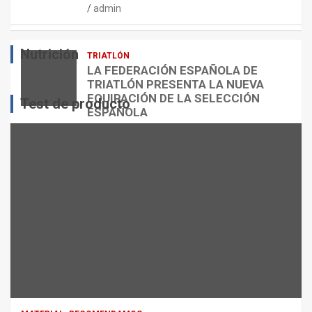
admin
E
O
O
S
R
?
Nutrición
TRIATLÓN
admin
admin
admin
LA FEDERACIÓN ESPAÑOLA DE
TRIATLÓN PRESENTA LA NUEVA
EQUIPACIÓN DE LA SELECCIÓN
Test de producto
ESPAÑOLA
admin