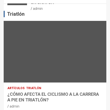
UN SNATCH
E
J
admin
E
Triatlón
R
C
I
C
I
O
F
Í
S
I
C
O
:
R
ARTÍCULOS
TRIATLÓN
E
¿CÓMO AFECTA EL CICLISMO A LA CARRERA
C
A PIE EN TRIATLÓN?
O
M
admin