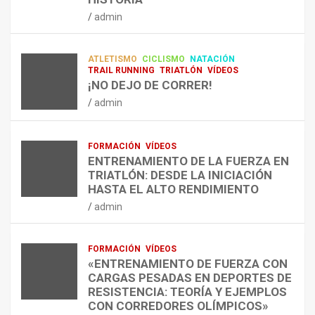
RESISTENCIA Y FITNESS
L
C
Q
admin
A
O
U
admin
R
N
É
E
T
?
ATLETISMO
CICLISMO
NATACIÓN
C
R
¿
TRAIL RUNNING
TRIATLÓN
VÍDEOS
U
A
C
¡NO DEJO DE CORRER!
P
A
U
admin
E
L
Á
R
E
N
A
N
D
FORMACIÓN
VÍDEOS
C
T
O
ENTRENAMIENTO DE LA FUERZA EN
I
R
,
TRIATLÓN: DESDE LA INICIACIÓN
Ó
E
C
HASTA EL ALTO RENDIMIENTO
N
N
Ó
admin
D
A
M
E
R
O
L
C
,
FORMACIÓN
VÍDEOS
E
O
C
«ENTRENAMIENTO DE FUERZA CON
S
N
U
CARGAS PESADAS EN DEPORTES DE
I
C
Á
RESISTENCIA: TEORÍA Y EJEMPLOS
O
A
N
CON CORREDORES OLÍMPICOS»
N
L
T