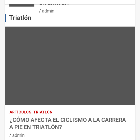
UN SNATCH
E
J
admin
E
Triatlón
R
C
I
C
I
O
F
Í
S
I
C
O
:
R
ARTÍCULOS
TRIATLÓN
E
¿CÓMO AFECTA EL CICLISMO A LA CARRERA
C
A PIE EN TRIATLÓN?
O
M
admin