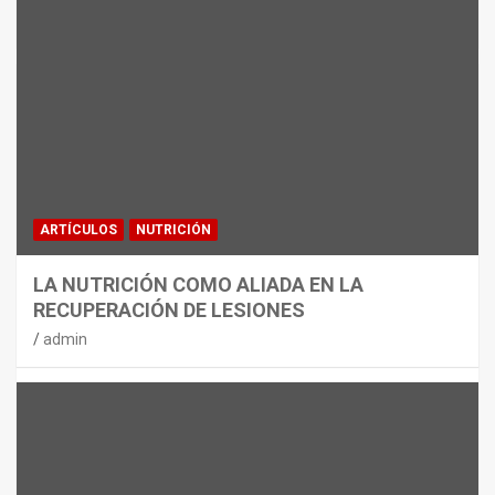
MATERIAL
CON DECATHLON, ESTE VERANO SE
JUEGA EN TRES CAMPOS
admin
ARTÍCULOS
NUTRICIÓN
LA NUTRICIÓN COMO ALIADA EN LA
RECUPERACIÓN DE LESIONES
admin