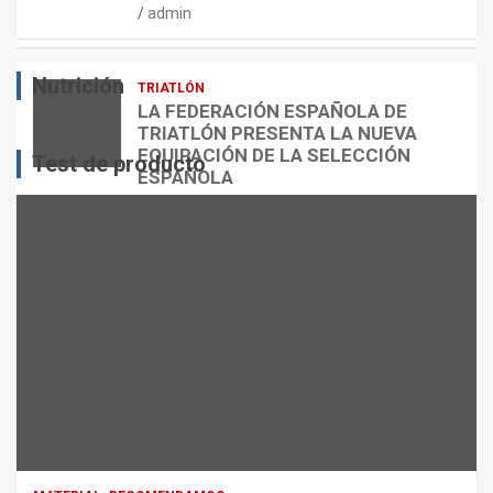
admin
E
O
O
S
R
?
Nutrición
TRIATLÓN
admin
admin
admin
LA FEDERACIÓN ESPAÑOLA DE
TRIATLÓN PRESENTA LA NUEVA
EQUIPACIÓN DE LA SELECCIÓN
Test de producto
ESPAÑOLA
admin