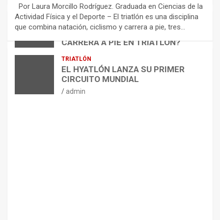
E
Por Laura Morcillo Rodríguez. Graduada en Ciencias de la
N
Actividad Física y el Deporte – El triatlón es una disciplina
D
ARTÍCULOS
TRIATLÓN
que combina natación, ciclismo y carrera a pie, tres…
¿CÓMO AFECTA EL CICLISMO A LA
A
CARRERA A PIE EN TRIATLÓN?
C
I
admin
TRIATLÓN
O
EL HYATLÓN LANZA SU PRIMER
N
CIRCUITO MUNDIAL
E
admin
S
P
A
R
A
E
L
M
A
N
T
E
N