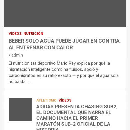
N
R
I
U
S
D
T
O
R
R
L
O
I
O
E
C
A
L
VÍDEOS
NUTRICIÓN
I
G
E
BEBER SOLO AGUA PUEDE JUGAR EN CONTRA
Ó
U
C
AL ENTRENAR CON CALOR
N
A
T
admin
C
P
R
El nutricionista deportivo Mario Rey explica por qué la
O
U
O
hidratación inteligente combina fluidos, sodio y
M
E
L
carbohidratos en su ratio exacto — y por qué el agua sola
O
D
Í
no basta. …
A
E
T
L
J
I
I
U
C
A
G
O
ATLETISMO
VÍDEOS
ADIDAS PRESENTA CHASING SUB2,
D
A
¿
EL DOCUMENTAL QUE NARRA EL
A
R
P
TRIATLÓN
CAMINO HACIA EL PRIMER
E
E
O
LA FETRI LANZA EL «HYATLON», LA
MARATÓN SUB-2 OFICIAL DE LA
N
N
R
NUEVA DISCIPLINA QUE CONECTA
HISTORIA