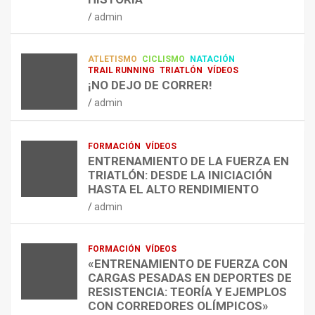
RESISTENCIA Y FITNESS
L
C
Q
admin
A
O
U
admin
R
N
É
E
T
?
ATLETISMO
CICLISMO
NATACIÓN
C
R
¿
TRAIL RUNNING
TRIATLÓN
VÍDEOS
U
A
C
¡NO DEJO DE CORRER!
P
A
U
admin
E
L
Á
R
E
N
A
N
D
FORMACIÓN
VÍDEOS
C
T
O
ENTRENAMIENTO DE LA FUERZA EN
I
R
,
TRIATLÓN: DESDE LA INICIACIÓN
Ó
E
C
HASTA EL ALTO RENDIMIENTO
N
N
Ó
admin
D
A
M
E
R
O
L
C
,
FORMACIÓN
VÍDEOS
E
O
C
«ENTRENAMIENTO DE FUERZA CON
S
N
U
CARGAS PESADAS EN DEPORTES DE
I
C
Á
RESISTENCIA: TEORÍA Y EJEMPLOS
O
A
N
CON CORREDORES OLÍMPICOS»
N
L
T