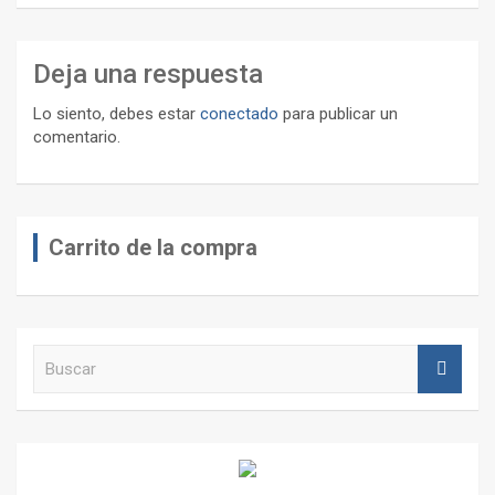
Deja una respuesta
Lo siento, debes estar
conectado
para publicar un
comentario.
Carrito de la compra
B
u
s
c
a
r