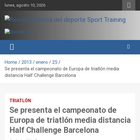
Skip
lunes, agosto 10, 2026
to
content
Sport Training es una web y revista especializada en deporte de
Revista técnica del deporte
rendimiento, nutrición y entrenamiento.
Sport Training
Home
2013
enero
25
Se presenta el campeonato de Europa de triatlón media
distancia Half Challenge Barcelona
TRIATLÓN
Se presenta el campeonato de
Europa de triatlón media distancia
Half Challenge Barcelona