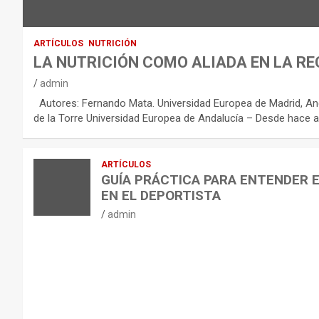
C
O
:
ARTÍCULOS
NUTRICIÓN
R
LA NUTRICIÓN COMO ALIADA EN LA RE
E
admin
C
Autores: Fernando Mata. Universidad Europea de Madrid, And
O
de la Torre Universidad Europea de Andalucía – Desde hace a
M
E
ARTÍCULOS
N
GUÍA PRÁCTICA PARA ENTENDER 
D
EN EL DEPORTISTA
A
admin
C
I
O
N
E
S