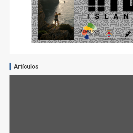
E
N
E
L
E
J
E
R
C
Artículos
I
C
I
O
F
Í
S
I