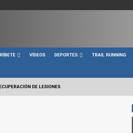
e
RÍBETE
VÍDEOS
DEPORTES
TRAIL RUNNING
RECUPERACIÓN DE LESIONES
VO2max Y LOS UMBRALES VENTILATORIOS EN EL DEPORTIST
 CRÍTICOS A EVALUAR EN UN SNATCH