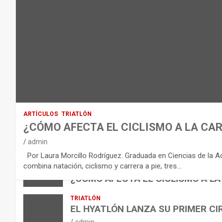
T
O
D
E
L
E
Q
U
I
ARTÍCULOS
TRIATLÓN
L
¿CÓMO AFECTA EL CICLISMO A LA CAR
I
VÍDEOS
admin
B
NUTRICIÓN
Por Laura Morcillo Rodríguez. Graduada en Ciencias de la Activ
B
R
ARTÍCULOS
combina natación, ciclismo y carrera a pie, tres…
ARTÍCULOS
TRIATLÓN
E
I
NUTRICIÓN
¿CÓMO AFECTA EL CICLISMO A LA
L
B
O
admin
TRIATLÓN
A
E
H
EL HYATLÓN LANZA SU PRIMER CI
N
R
I