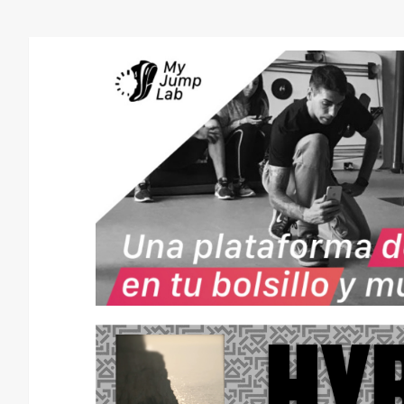
CONSEJOS
NUTRICIÓN
H
I
D
R
A
T
A
C
I
Ó
N