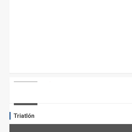
P
A
R
A
E
L
M
A
N
T
E
ARTÍCULOS
OTROS DEPORTES
ENTRENAMIENTO DE FUERZA: PUN
N
I
admin
M
I
Triatlón
E
N