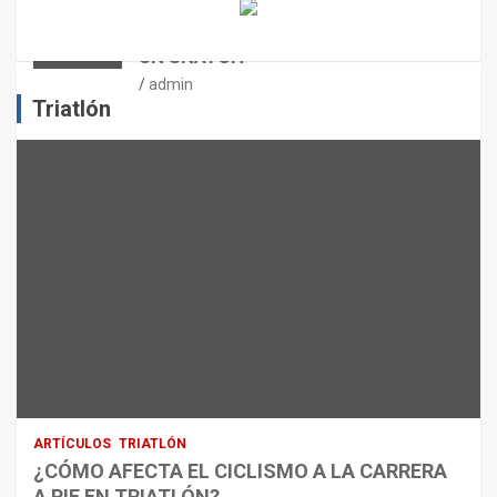
ENTRENAMIENTO DE FUERZA:
E
PUNTOS CRÍTICOS A EVALUAR EN
L
UN SNATCH
E
J
admin
E
Triatlón
R
C
I
C
I
O
F
Í
S
I
C
O
:
R
ARTÍCULOS
TRIATLÓN
E
¿CÓMO AFECTA EL CICLISMO A LA CARRERA
C
A PIE EN TRIATLÓN?