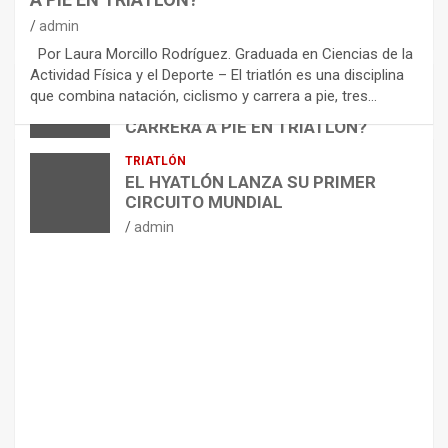
O
M
admin
E
Por Laura Morcillo Rodríguez. Graduada en Ciencias de la
N
Actividad Física y el Deporte – El triatlón es una disciplina
D
ARTÍCULOS
TRIATLÓN
que combina natación, ciclismo y carrera a pie, tres…
¿CÓMO AFECTA EL CICLISMO A LA
A
CARRERA A PIE EN TRIATLÓN?
C
I
admin
TRIATLÓN
O
EL HYATLÓN LANZA SU PRIMER
N
CIRCUITO MUNDIAL
E
admin
S
P
A
R
A
E
L
M
A
N
T