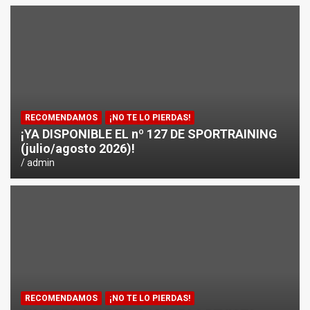
¿CÓMO AFECTA EL CICLISMO A LA CARRERA A PIE EN T
ENTRENAMIENTOS DE SPRINTS EN CICLISMO
RECOMENDAMOS
¡NO TE LO PIERDAS!
¡YA DISPONIBLE EL nº 127 DE SPORTRAINING
(julio/agosto 2026)!
admin
RECOMENDAMOS
¡NO TE LO PIERDAS!