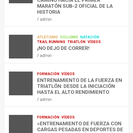
E
E
O
LA FETRI LANZA EL «HYATLON», LA
MARATÓN SUB-2 OFICIAL DE LA
N
N
R
NUEVA DISCIPLINA QUE CONECTA
HISTORIA
RESISTENCIA Y FITNESS
L
C
Q
admin
A
O
U
admin
R
N
É
E
T
?
ATLETISMO
CICLISMO
NATACIÓN
C
R
¿
TRAIL RUNNING
TRIATLÓN
VÍDEOS
U
A
C
¡NO DEJO DE CORRER!
P
A
U
admin
E
L
Á
R
E
N
A
N
D
FORMACIÓN
VÍDEOS
C
T
O
ENTRENAMIENTO DE LA FUERZA EN
I
R
,
TRIATLÓN: DESDE LA INICIACIÓN
Ó
E
C
HASTA EL ALTO RENDIMIENTO
N
N
Ó
admin
D
A
M
E
R
O
L
C
,
FORMACIÓN
VÍDEOS
E
O
C
«ENTRENAMIENTO DE FUERZA CON
S
N
U
CARGAS PESADAS EN DEPORTES DE
I
C
Á