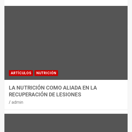
MATERIAL
CON DECATHLON, ESTE VERANO SE
JUEGA EN TRES CAMPOS
admin
ARTÍCULOS
NUTRICIÓN
LA NUTRICIÓN COMO ALIADA EN LA
RECUPERACIÓN DE LESIONES
admin