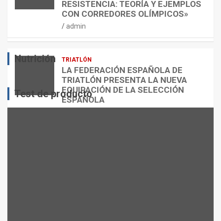
RESISTENCIA: TEORÍA Y EJEMPLOS
O
A
N
CON CORREDORES OLÍMPICOS»
N
L
T
admin
E
O
O
S
R
?
Nutrición
TRIATLÓN
admin
admin
admin
LA FEDERACIÓN ESPAÑOLA DE
TRIATLÓN PRESENTA LA NUEVA
EQUIPACIÓN DE LA SELECCIÓN
Test de producto
ESPAÑOLA
admin