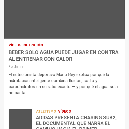
L
B
O
A
E
H
N
R
I
U
S
D
T
O
R
R
L
O
I
O
E
C
A
L
VÍDEOS
NUTRICIÓN
I
G
E
BEBER SOLO AGUA PUEDE JUGAR EN CONTRA
Ó
U
C
AL ENTRENAR CON CALOR
N
A
T
admin
C
P
R
El nutricionista deportivo Mario Rey explica por qué la
O
U
O
hidratación inteligente combina fluidos, sodio y
M
E
L
carbohidratos en su ratio exacto — y por qué el agua sola
O
D
Í
no basta. …
A
E
T
L
J
I
I
U
C
A
G
O
ATLETISMO
VÍDEOS
ADIDAS PRESENTA CHASING SUB2,
D
A
¿
EL DOCUMENTAL QUE NARRA EL
A
R
P
TRIATLÓN
CAMINO HACIA EL PRIMER