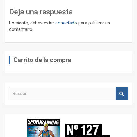
Deja una respuesta
Lo siento, debes estar
conectado
para publicar un
comentario.
Carrito de la compra
B
u
s
c
a
r