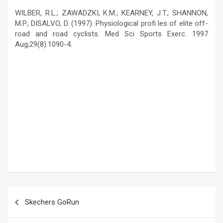
WILBER, R.L.; ZAWADZKI, K.M.; KEARNEY, J.T.; SHANNON,
M.P.; DISALVO, D. (1997). Physiological profi les of elite off-
road and road cyclists. Med Sci Sports Exerc. 1997
Aug;29(8):1090-4.
Navegación
Skechers GoRun
de