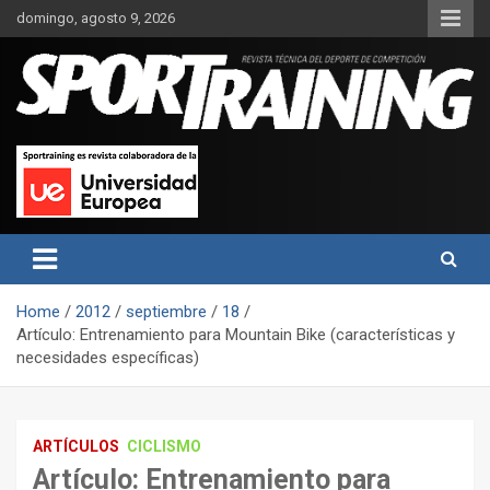
Skip
domingo, agosto 9, 2026
to
content
Sport Training es una web y revista especializada en deporte de
Revista técnica del deporte
rendimiento, nutrición y entrenamiento.
Sport Training
Home
2012
septiembre
18
Artículo: Entrenamiento para Mountain Bike (características y
necesidades específicas)
ARTÍCULOS
CICLISMO
Artículo: Entrenamiento para