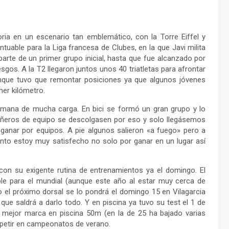
ria en un escenario tan emblemático, con la Torre Eiffel y
ntuable para la Liga francesa de Clubes, en la que Javi milita
 parte de un primer grupo inicial, hasta que fue alcanzado por
os. A la T2 llegaron juntos unos 40 triatletas para afrontar
aunque tuvo que remontar posiciones ya que algunos jóvenes
mer kilómetro.
mana de mucha carga. En bici se formó un gran grupo y lo
añeros de equipo se descolgasen por eso y solo llegásemos
ganar por equipos. A pie algunos salieron «a fuego» pero a
tanto estoy muy satisfecho no solo por ganar en un lugar así
con su exigente rutina de entrenamientos ya el domingo. El
le para el mundial (aunque este año al estar muy cerca de
o el próximo dorsal se lo pondrá el domingo 15 en Vilagarcia
ue saldrá a darlo todo. Y en piscina ya tuvo su test el 1 de
su mejor marca en piscina 50m (en la de 25 ha bajado varias
petir en campeonatos de verano.