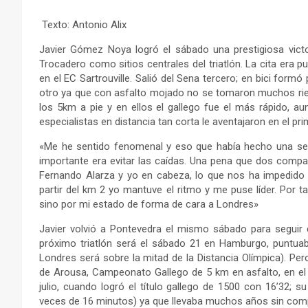
Texto: Antonio Alix
Javier Gómez Noya logró el sábado una prestigiosa victo
Trocadero como sitios centrales del triatlón. La cita era pu
en el EC Sartrouville. Salió del Sena tercero; en bici formó
otro ya que con asfalto mojado no se tomaron muchos riesg
los 5km a pie y en ellos el gallego fue el más rápido, 
especialistas en distancia tan corta le aventajaron en el pri
«Me he sentido fenomenal y eso que había hecho una se
importante era evitar las caídas. Una pena que dos comp
Fernando Alarza y yo en cabeza, lo que nos ha impedido 
partir del km 2 yo mantuve el ritmo y me puse líder. Por 
sino por mi estado de forma de cara a Londres»
Javier volvió a Pontevedra el mismo sábado para seguir 
próximo triatlón será el sábado 21 en Hamburgo, puntuab
Londres será sobre la mitad de la Distancia Olímpica). Per
de Arousa, Campeonato Gallego de 5 km en asfalto, en el q
julio, cuando logró el título gallego de 1500 con 16’32; 
veces de 16 minutos) ya que llevaba muchos años sin com