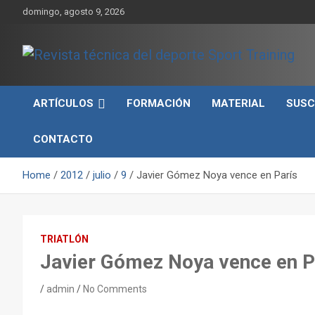
Skip
domingo, agosto 9, 2026
to
content
Sport Training es una web y revista especializada en deporte d
Revista técnica del
rendimiento, nutrición y entrenamiento.
ARTÍCULOS
FORMACIÓN
MATERIAL
SUSC
deporte Sport Training
CONTACTO
Home
2012
julio
9
Javier Gómez Noya vence en París
TRIATLÓN
Javier Gómez Noya vence en P
admin
No Comments