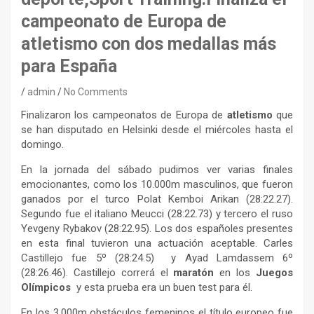
campeonato de Europa de
atletismo con dos medallas más
para España
admin
No Comments
Finalizaron los campeonatos de Europa de
atletismo
que
se han disputado en Helsinki desde el miércoles hasta el
domingo.
En la jornada del sábado pudimos ver varias finales
emocionantes, como los 10.000m masculinos, que fueron
ganados por el turco Polat Kemboi Arikan (28:22.27).
Segundo fue el italiano Meucci (28:22.73) y tercero el ruso
Yevgeny Rybakov (28:22.95). Los dos españoles presentes
en esta final tuvieron una actuación aceptable. Carles
Castillejo fue 5º (28:24.5) y Ayad Lamdassem 6º
(28:26.46). Castillejo correrá el
maratón
en los
Juegos
Olímpicos
y esta prueba era un buen test para él.
En los 3.000m obstáculos femeninos el título europeo fue