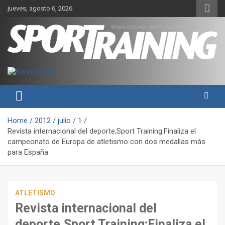
Skip
jueves, agosto 6, 2026
to
content
Sport Training es una web y revista especializada en deporte de
Revista técnica del deporte
rendimiento, nutrición y entrenamiento.
Sport Training
Home
2012
julio
1
Revista internacional del deporte,Sport Training:Finaliza el
campeonato de Europa de atletismo con dos medallas más
para España
ATLETISMO
Revista internacional del
deporte,Sport Training:Finaliza el