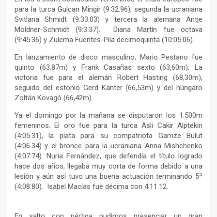
para la turca Gulcan Mingir (9:32.96), segunda la ucraniana
Svitlana Shmidt (9:33.03) y tercera la alemana Antje
Möldner-Schmidt (9:3.37). Diana Martín fue octava
(9:45.36) y Zulema Fuentes-Pila decimoquinta (10:05.06).
En lanzamiento de disco masculino, Mario Pestano fue
quinto (63,87m) y Frank Casañas sexto (63,60m). La
victoria fue para el alemán Robert Hasting (68,30m),
seguido del estonio Gerd Kanter (66,53m) y del húngaro
Zoltán Kovagó (66,42m).
Ya el domingo por la mañana se disputaron los 1.500m
femeninos. El oro fue para la turca Asli Cakir Alptekin
(4:05.31), la plata para su compatriota Gamze Bulut
(4:06.34) y el bronce para la ucraniana Anna Mishchenko
(4:07.74). Nuria Fernández, que defendía el título logrado
hace dos años, llegaba muy corta de forma debido a una
lesión y aún así tuvo una buena actuación terminando 5ª
(4:08.80). Isabel Macías fue décima con 4:11.12.
En salto con pértiga pudimos presenciar un gran