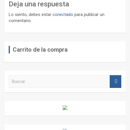
Deja una respuesta
Lo siento, debes estar
conectado
para publicar un
comentario.
Carrito de la compra
B
u
s
c
a
r