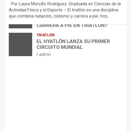
E
Por Laura Morcillo Rodríguez. Graduada en Ciencias de la
N
Actividad Física y el Deporte – El triatlón es una disciplina
D
ARTÍCULOS
TRIATLÓN
que combina natación, ciclismo y carrera a pie, tres…
¿CÓMO AFECTA EL CICLISMO A LA
A
CARRERA A PIE EN TRIATLÓN?
C
I
admin
TRIATLÓN
O
EL HYATLÓN LANZA SU PRIMER
N
CIRCUITO MUNDIAL
E
admin
S
P
A
R
A
E
L
M
A
N
T
E
N