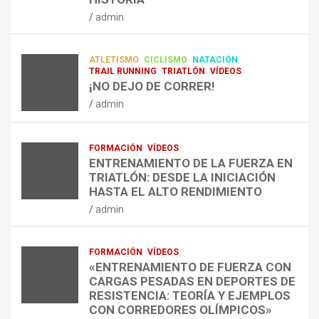
RESISTENCIA Y FITNESS
L
C
Q
admin
A
O
U
admin
R
N
É
E
T
?
ATLETISMO
CICLISMO
NATACIÓN
C
R
¿
TRAIL RUNNING
TRIATLÓN
VÍDEOS
U
A
C
¡NO DEJO DE CORRER!
P
A
U
admin
E
L
Á
R
E
N
A
N
D
FORMACIÓN
VÍDEOS
C
T
O
ENTRENAMIENTO DE LA FUERZA EN
I
R
,
TRIATLÓN: DESDE LA INICIACIÓN
Ó
E
C
HASTA EL ALTO RENDIMIENTO
N
N
Ó
admin
D
A
M
E
R
O
L
C
,
FORMACIÓN
VÍDEOS
E
O
C
«ENTRENAMIENTO DE FUERZA CON
S
N
U
CARGAS PESADAS EN DEPORTES DE
I
C
Á
RESISTENCIA: TEORÍA Y EJEMPLOS
O
A
N
CON CORREDORES OLÍMPICOS»
N
L
T