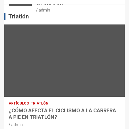
UN SNATCH
E
J
admin
E
Triatlón
R
C
I
C
I
O
F
Í
S
I
C
O
:
R
ARTÍCULOS
TRIATLÓN
E
¿CÓMO AFECTA EL CICLISMO A LA CARRERA
C
A PIE EN TRIATLÓN?
O
M
admin