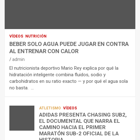
N
R
I
U
S
D
T
O
R
R
L
O
I
O
E
C
A
L
VÍDEOS
NUTRICIÓN
I
G
E
BEBER SOLO AGUA PUEDE JUGAR EN CONTRA
Ó
U
C
AL ENTRENAR CON CALOR
N
A
T
admin
C
P
R
El nutricionista deportivo Mario Rey explica por qué la
O
U
O
hidratación inteligente combina fluidos, sodio y
M
E
L
carbohidratos en su ratio exacto — y por qué el agua sola
O
D
Í
no basta. …
A
E
T
L
J
I
I
U
C
A
G
O
ATLETISMO
VÍDEOS
ADIDAS PRESENTA CHASING SUB2,
D
A
¿
EL DOCUMENTAL QUE NARRA EL
A
R
P
TRIATLÓN
CAMINO HACIA EL PRIMER
E
E
O
LA FETRI LANZA EL «HYATLON», LA
MARATÓN SUB-2 OFICIAL DE LA
N
N
R
NUEVA DISCIPLINA QUE CONECTA
HISTORIA