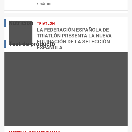
admin
E
O
O
S
R
?
Nutrición
TRIATLÓN
admin
admin
admin
LA FEDERACIÓN ESPAÑOLA DE
TRIATLÓN PRESENTA LA NUEVA
EQUIPACIÓN DE LA SELECCIÓN
Test de producto
ESPAÑOLA
admin