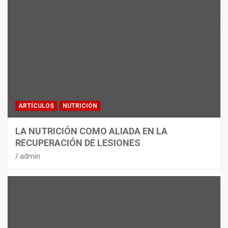
MATERIAL
CON DECATHLON, ESTE VERANO SE
JUEGA EN TRES CAMPOS
admin
ARTÍCULOS
NUTRICIÓN
LA NUTRICIÓN COMO ALIADA EN LA
RECUPERACIÓN DE LESIONES
admin