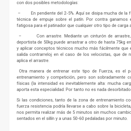
con dos posibles metodologías:
– En pendiente del 2-5%. Aquí se disipa mucha de la fuer
técnica de empuje sobre el patín. Por contra ganamos 
fatigosa para el patinador que cualquier otro tipo de carga 
– Con arrastre. Mediante un cinturón de arrastre, el
deportista de 50kg puede arrastrar a otro de hasta 75kg en 
y aplicar conceptos técnicos mucho más fácilmente que en 
salida contrarreloj en el caso de los velocistas, que de
aplica el arrastre.
Otra manera de entrenar este tipo de Fuerza, es el p
entrenamiento y competición, pero son sobradamente co
físicas (la intensidad es inevitablemente alta: mucha car
aporta esta especialidad. Por tanto no es nada desorbitado 
Si las condiciones, tanto de la zona de entrenamiento c
fuerza resistencia podría llevarse a cabo sobre la bicicleta
nos permita realizar más de 5 minutos sin muchos cambios 
sentados en el sillín y a unas 50-60 pedaladas por minuto.