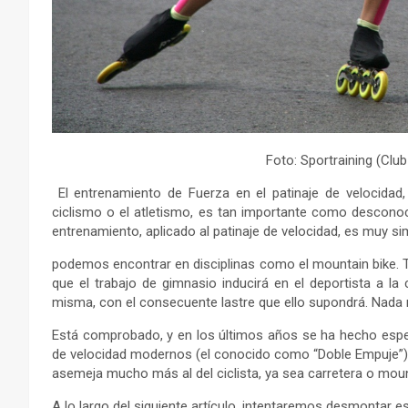
Foto: Sportraining (Club
El entrenamiento de Fuerza en el patinaje de velocida
ciclismo o el atletismo, es tan importante como desconoc
entrenamiento, aplicado al patinaje de velocidad, es muy sim
podemos encontrar en disciplinas como el mountain bike. 
que el trabajo de gimnasio inducirá en el deportista a 
misma, con el consecuente lastre que ello supondrá. Nada m
Está comprobado, y en los últimos años se ha hecho espec
de velocidad modernos (el conocido como “Doble Empuje”), e
asemeja mucho más al del ciclista, ya sea carretera o mount
A lo largo del siguiente artículo, intentaremos desmontar 