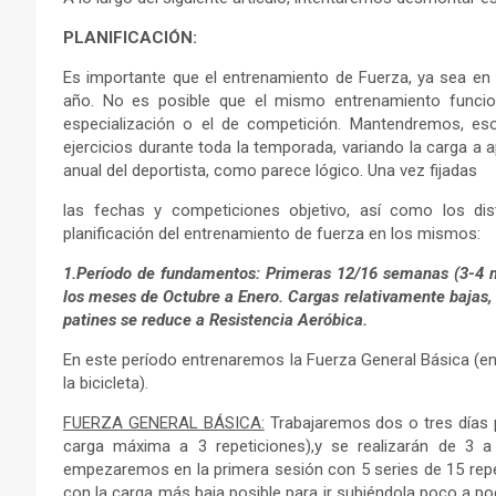
PLANIFICACIÓN:
Es importante que el entrenamiento de Fuerza, ya sea en s
año. No es posible que el mismo entrenamiento funcio
especialización o el de competición. Mantendremos, es
ejercicios durante toda la temporada, variando la carga a a
anual del deportista, como parece lógico. Una vez fijadas
las fechas y competiciones objetivo, así como los di
planificación del entrenamiento de fuerza en los mismos:
1.Período de fundamentos: Primeras 12/16 semanas (3-4 me
los meses de Octubre a Enero. Cargas relativamente bajas
patines se reduce a Resistencia Aeróbica.
En este período entrenaremos la Fuerza General Básica (en 
la bicicleta).
FUERZA GENERAL BÁSICA:
Trabajaremos dos o tres días 
carga máxima a 3 repeticiones),y se realizarán de 3 a
empezaremos en la primera sesión con 5 series de 15 rep
con la carga más baja posible para ir subiéndola poco a po