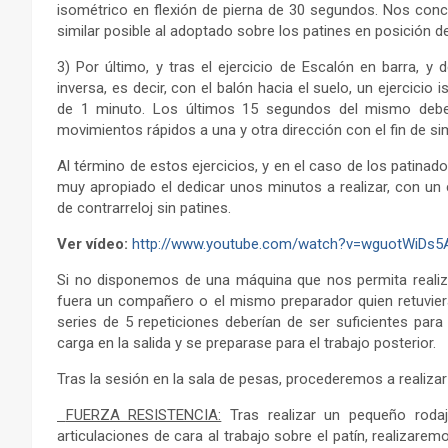
isométrico en flexión de pierna de 30 segundos. Nos conc
similar posible al adoptado sobre los patines en posición d
3) Por último, y tras el ejercicio de Escalón en barra, 
inversa, es decir, con el balón hacia el suelo, un ejercici
de 1 minuto. Los últimos 15 segundos del mismo deber
movimientos rápidos a una y otra dirección con el fin de si
Al término de estos ejercicios, y en el caso de los patinad
muy apropiado el dedicar unos minutos a realizar, con un ci
de contrarreloj sin patines.
Ver vídeo:
http://www.youtube.com/watch?v=wguotWiDs5A
Si no disponemos de una máquina que nos permita realizar
fuera un compañero o el mismo preparador quien retuviera 
series de 5 repeticiones deberían de ser suficientes par
carga en la salida y se preparase para el trabajo posterior.
Tras la sesión en la sala de pesas, procederemos a realizar
FUERZA RESISTENCIA:
Tras realizar un pequeño rodaj
articulaciones de cara al trabajo sobre el patín, realizare