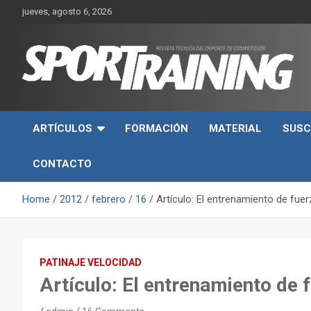
Skip
jueves, agosto 6, 2026
to
content
Sport Training es una web y revista especializada en deporte d
Revista técnica del
rendimiento, nutrición y entrenamiento.
ARTÍCULOS
FORMACIÓN
MATERIAL
SUSC
deporte Sport Training
CONTACTO
Home
2012
febrero
16
Artículo: El entrenamiento de fuer
PATINAJE VELOCIDAD
Artículo: El entrenamiento de 