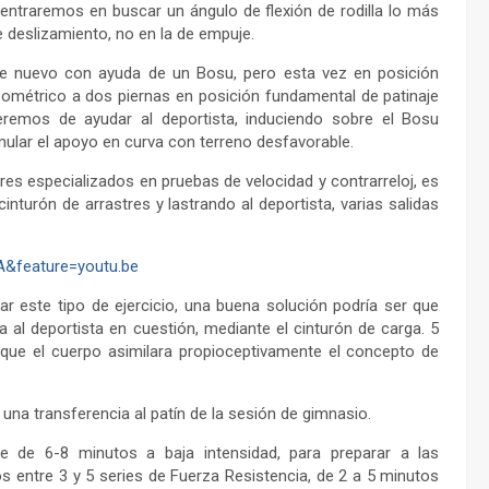
entraremos en buscar un ángulo de flexión de rodilla lo más
e deslizamiento, no en la de empuje.
y de nuevo con ayuda de un Bosu, pero esta vez en posición
o isométrico a dos piernas en posición fundamental de patinaje
emos de ayudar al deportista, induciendo sobre el Bosu
mular el apoyo en curva con terreno desfavorable.
ores especializados en pruebas de velocidad y contrarreloj, es
nturón de arrastres y lastrando al deportista, varias salidas
&feature=youtu.be
 este tipo de ejercicio, una buena solución podría ser que
al deportista en cuestión, mediante el cinturón de carga. 5
a que el cuerpo asimilara propioceptivamente el concepto de
 una transferencia al patín de la sesión de gimnasio.
e de 6-8 minutos a baja intensidad, para preparar a las
mos entre 3 y 5 series de Fuerza Resistencia, de 2 a 5 minutos