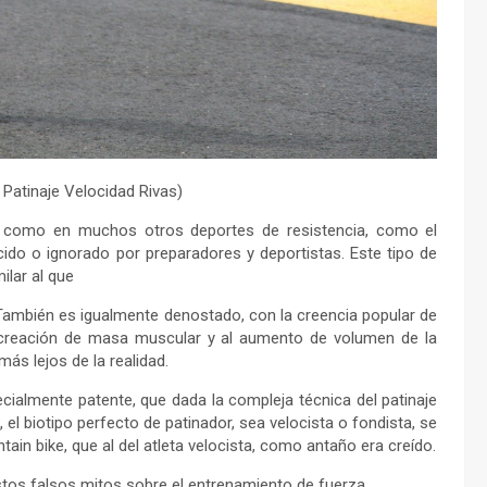
 Patinaje Velocidad Rivas)
d, como en muchos otros deportes de resistencia, como el
ido o ignorado por preparadores y deportistas. Este tipo de
ilar al que
También es igualmente denostado, con la creencia popular de
la creación de masa muscular y al aumento de volumen de la
ás lejos de la realidad.
ialmente patente, que dada la compleja técnica del patinaje
l biotipo perfecto de patinador, sea velocista o fondista, se
ain bike, que al del atleta velocista, como antaño era creído.
estos falsos mitos sobre el entrenamiento de fuerza.