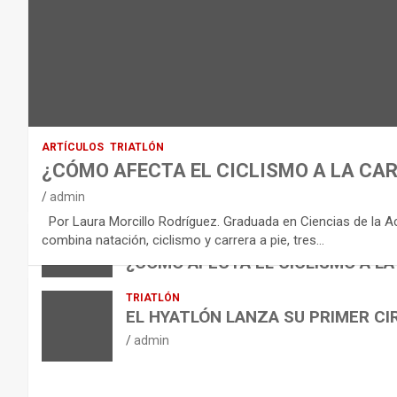
D
E
L
E
Q
U
I
ARTÍCULOS
TRIATLÓN
L
¿CÓMO AFECTA EL CICLISMO A LA CAR
I
VÍDEOS
admin
B
NUTRICIÓN
Por Laura Morcillo Rodríguez. Graduada en Ciencias de la Activ
B
R
ARTÍCULOS
combina natación, ciclismo y carrera a pie, tres…
ARTÍCULOS
TRIATLÓN
E
I
NUTRICIÓN
¿CÓMO AFECTA EL CICLISMO A LA
L
B
O
admin
TRIATLÓN
A
E
H
EL HYATLÓN LANZA SU PRIMER CI
N
R
I
admin
U
S
D
T
O
R
R
L
O