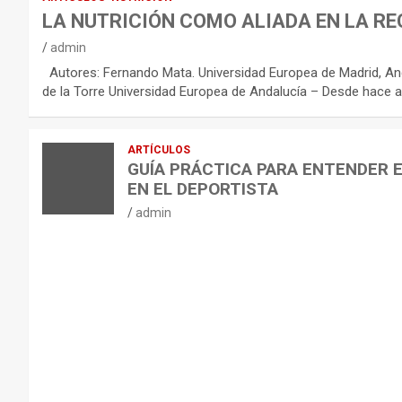
R
LA NUTRICIÓN COMO ALIADA EN LA RE
E
admin
C
Autores: Fernando Mata. Universidad Europea de Madrid, And
O
de la Torre Universidad Europea de Andalucía – Desde hace a
M
E
ARTÍCULOS
N
GUÍA PRÁCTICA PARA ENTENDER 
D
EN EL DEPORTISTA
A
admin
C
I
O
N
E
S
P
A