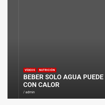
ENTRENAMIENTOS DE SPRINTS EN CI
CONSEJOS
NUTRICIÓN
H
I
D
R
A
T
A
C
VÍDEOS
NUTRICIÓN
I
BEBER SOLO AGUA PUEDE JU
Ó
CON CALOR
N
E
admin
N
E