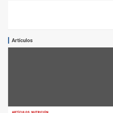
L
E
J
E
R
C
Artículos
I
C
I
O
F
Í
S
I
C
O
:
ARTÍCULOS
NUTRICIÓN