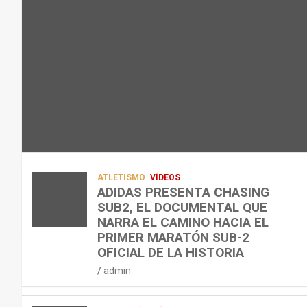
L
C
Q
admin
A
O
U
R
N
É
E
T
?
C
R
¿
U
A
C
P
A
U
E
L
Á
R
E
N
A
N
D
ATLETISMO
VÍDEOS
C
T
O
ADIDAS PRESENTA CHASING
SUB2, EL DOCUMENTAL QUE
I
R
,
NARRA EL CAMINO HACIA EL
Ó
E
C
PRIMER MARATÓN SUB-2
N
N
Ó
OFICIAL DE LA HISTORIA
D
A
M
admin
E
R
O
L
C
,