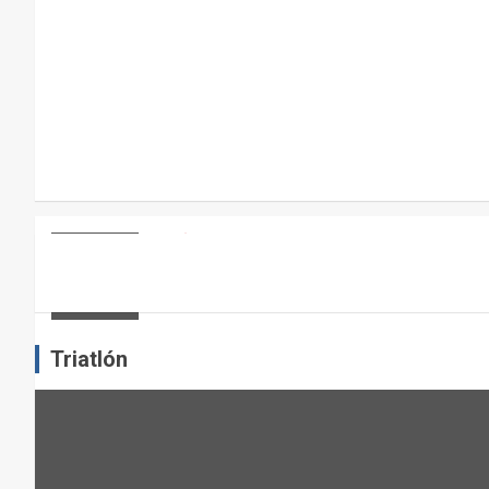
R
A
E
L
M
A
N
T
E
ARTÍCULOS
OTROS DEPORTES
ENTRENAMIENTO DE FUERZA: PUN
N
I
admin
M
I
Triatlón
E
N
T
O