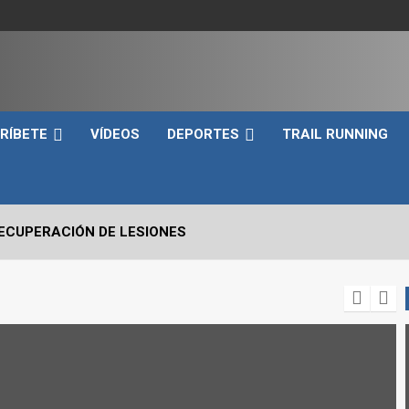
e
RÍBETE
VÍDEOS
DEPORTES
TRAIL RUNNING
RECUPERACIÓN DE LESIONES
VO2max Y LOS UMBRALES VENTILATORIOS EN EL DEPORTIST
 CRÍTICOS A EVALUAR EN UN SNATCH
RRERA A PIE EN TRIATLÓN?