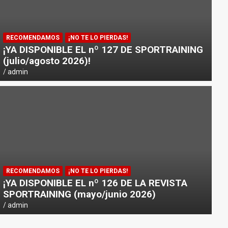
RECOMENDAMOS
¡NO TE LO PIERDAS!
¡YA DISPONIBLE EL nº 127 DE SPORTRAINING
(julio/agosto 2026)!
admin
NOTICIAS
PICSIL PRESENTA «HORIZON»: 
RECOMENDAMOS
¡NO TE LO PIERDAS!
DEPORTISTAS Y VIAJEROS
¡YA DISPONIBLE EL nº 126 DE LA REVISTA
SPORTRAINING (mayo/junio 2026)
admin
admin