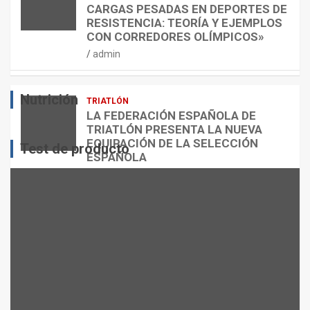
S
N
U
CARGAS PESADAS EN DEPORTES DE
I
C
Á
RESISTENCIA: TEORÍA Y EJEMPLOS
O
A
N
CON CORREDORES OLÍMPICOS»
N
L
T
admin
E
O
O
S
R
?
Nutrición
TRIATLÓN
admin
admin
admin
LA FEDERACIÓN ESPAÑOLA DE
TRIATLÓN PRESENTA LA NUEVA
EQUIPACIÓN DE LA SELECCIÓN
Test de producto
ESPAÑOLA
admin