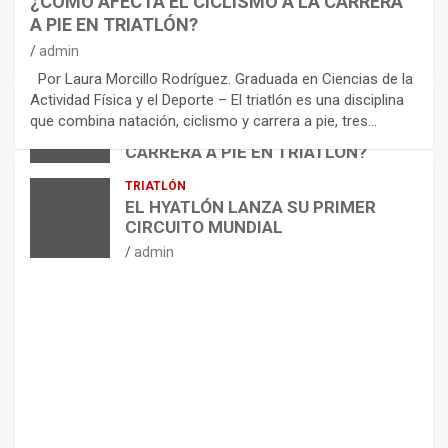
¿CÓMO AFECTA EL CICLISMO A LA CARRERA
C
A PIE EN TRIATLÓN?
O
M
admin
E
Por Laura Morcillo Rodríguez. Graduada en Ciencias de la
N
Actividad Física y el Deporte – El triatlón es una disciplina
D
ARTÍCULOS
TRIATLÓN
que combina natación, ciclismo y carrera a pie, tres…
¿CÓMO AFECTA EL CICLISMO A LA
A
CARRERA A PIE EN TRIATLÓN?
C
I
admin
TRIATLÓN
O
EL HYATLÓN LANZA SU PRIMER
N
CIRCUITO MUNDIAL
E
admin
S
P
A
R
A
E
L
M
A