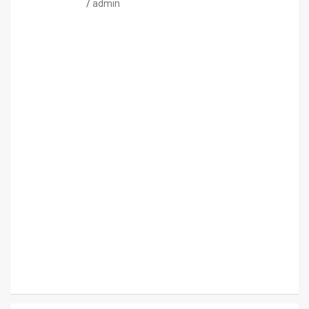
admin
CONSEJOS
NUTRICIÓN
H
I
D
R
A
T
A
C
I
Ó
N
E