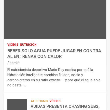
E
I
NUTRICIÓN
L
B
O
A
E
H
N
R
I
U
S
D
T
O
R
R
L
O
I
O
E
C
A
L
VÍDEOS
NUTRICIÓN
I
G
E
BEBER SOLO AGUA PUEDE JUGAR EN CONTRA
Ó
U
C
AL ENTRENAR CON CALOR
N
A
T
admin
C
P
R
El nutricionista deportivo Mario Rey explica por qué la
O
U
O
hidratación inteligente combina fluidos, sodio y
M
E
L
carbohidratos en su ratio exacto — y por qué el agua sola
O
D
Í
no basta. …
A
E
T
L
J
I
I
U
C
A
G
O
ATLETISMO
VÍDEOS
ADIDAS PRESENTA CHASING SUB2,
D
A
¿