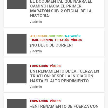
EL DOCUMENTAL QUE NARRA EL
A
R
P
TRIATLÓN
CAMINO HACIA EL PRIMER
E
E
O
LA FETRI LANZA EL «HYATLON», LA
MARATÓN SUB-2 OFICIAL DE LA
N
N
R
NUEVA DISCIPLINA QUE CONECTA
HISTORIA
RESISTENCIA Y FITNESS
L
C
Q
admin
A
O
U
admin
R
N
É
E
T
?
ATLETISMO
CICLISMO
NATACIÓN
C
R
¿
TRAIL RUNNING
TRIATLÓN
VÍDEOS
U
A
C
¡NO DEJO DE CORRER!
P
A
U
admin
E
L
Á
R
E
N
A
N
D
FORMACIÓN
VÍDEOS
C
T
O
ENTRENAMIENTO DE LA FUERZA EN
I
R
,
TRIATLÓN: DESDE LA INICIACIÓN
Ó
E
C
HASTA EL ALTO RENDIMIENTO
N
N
Ó
admin
D
A
M
E
R
O
L
C
,
FORMACIÓN
VÍDEOS
E
O
C
«ENTRENAMIENTO DE FUERZA CON