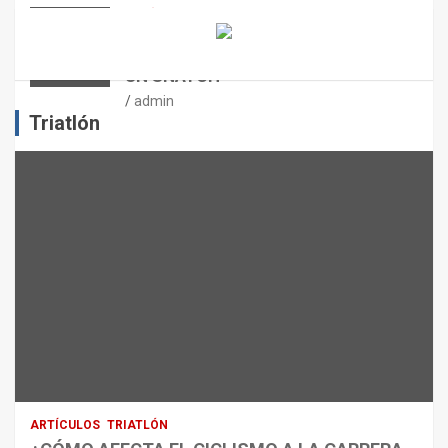
N
ARTÍCULOS
OTROS DEPORTES
ENTRENAMIENTO DE FUERZA:
E
PUNTOS CRÍTICOS A EVALUAR EN
L
UN SNATCH
E
J
admin
E
Triatlón
R
C
I
C
I
O
F
Í
S
I
C
O
:
R
ARTÍCULOS
TRIATLÓN
E