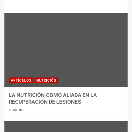
Te puede interesar
MATERIAL
CON DECATHLON, ESTE VERANO SE
JUEGA EN TRES CAMPOS
admin
ARTÍCULOS
NUTRICIÓN
LA NUTRICIÓN COMO ALIADA EN LA
RECUPERACIÓN DE LESIONES
admin