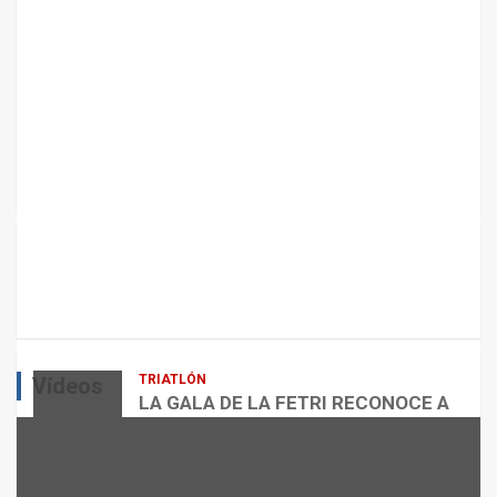
A
N
T
E
N
I
M
I
E
N
T
ARTÍCULOS
CICLISMO
O
ENTRENAMIENTOS DE SPRINTS EN
D
CICLISMO
E
L
admin
E
Q
TRIATLÓN
Vídeos
U
LA GALA DE LA FETRI RECONOCE A
I
LOS GRANDES REFERENTES DEL
L
TRIATLÓN ESPAÑOL
VÍDEOS
I
admin
B
NUTRICIÓN