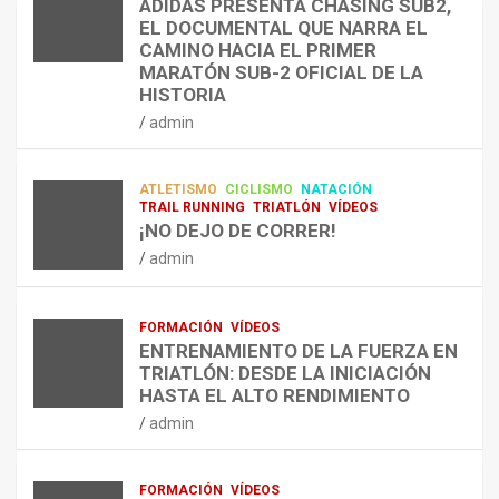
ADIDAS PRESENTA CHASING SUB2,
D
A
¿
EL DOCUMENTAL QUE NARRA EL
A
R
P
TRIATLÓN
CAMINO HACIA EL PRIMER
E
E
O
LA FETRI LANZA EL «HYATLON», LA
MARATÓN SUB-2 OFICIAL DE LA
N
N
R
NUEVA DISCIPLINA QUE CONECTA
HISTORIA
RESISTENCIA Y FITNESS
L
C
Q
admin
A
O
U
admin
R
N
É
E
T
?
ATLETISMO
CICLISMO
NATACIÓN
C
R
¿
TRAIL RUNNING
TRIATLÓN
VÍDEOS
U
A
C
¡NO DEJO DE CORRER!
P
A
U
admin
E
L
Á
R
E
N
A
N
D
FORMACIÓN
VÍDEOS
C
T
O
ENTRENAMIENTO DE LA FUERZA EN
I
R
,
TRIATLÓN: DESDE LA INICIACIÓN
Ó
E
C
HASTA EL ALTO RENDIMIENTO
N
N
Ó
admin
D
A
M
E
R
O
L
C
,
FORMACIÓN
VÍDEOS