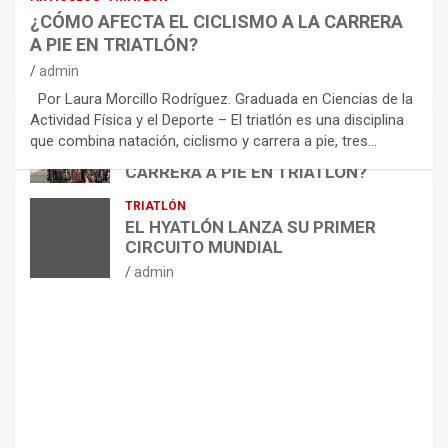
E
¿CÓMO AFECTA EL CICLISMO A LA CARRERA
C
A PIE EN TRIATLÓN?
O
M
admin
E
Por Laura Morcillo Rodríguez. Graduada en Ciencias de la
N
Actividad Física y el Deporte – El triatlón es una disciplina
D
ARTÍCULOS
TRIATLÓN
que combina natación, ciclismo y carrera a pie, tres…
¿CÓMO AFECTA EL CICLISMO A LA
A
CARRERA A PIE EN TRIATLÓN?
C
I
admin
TRIATLÓN
O
EL HYATLÓN LANZA SU PRIMER
N
CIRCUITO MUNDIAL
E
admin
S
P
A
R
A
E
L
M