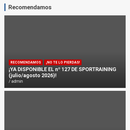
Recomendamos
ENTRENAMIENTO DE FUERZA: PUNTOS CRÍTICOS A EVA
¿CÓMO AFECTA EL CICLISMO A LA CARRERA A PIE EN T
ENTRENAMIENTOS DE SPRINTS EN CICLISMO
RECOMENDAMOS
¡NO TE LO PIERDAS!
¡YA DISPONIBLE EL nº 127 DE SPORTRAINING
(julio/agosto 2026)!
admin