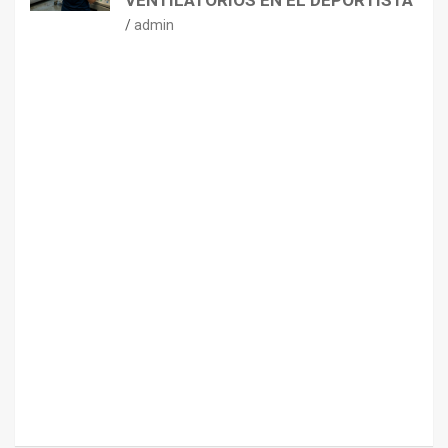
VENTILATORIOS EN EL DEPORTISTA
admin
CONSEJOS
NUTRICIÓN
H
I
D
R
A
T
A
C
I
Ó
N