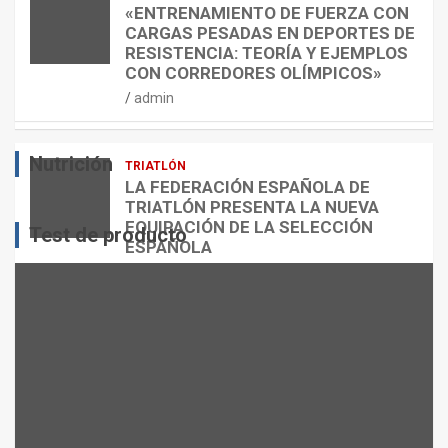
E
O
C
«ENTRENAMIENTO DE FUERZA CON
S
N
U
CARGAS PESADAS EN DEPORTES DE
I
C
Á
RESISTENCIA: TEORÍA Y EJEMPLOS
O
A
N
CON CORREDORES OLÍMPICOS»
N
L
T
admin
E
O
O
S
R
?
Nutrición
TRIATLÓN
admin
admin
admin
LA FEDERACIÓN ESPAÑOLA DE
TRIATLÓN PRESENTA LA NUEVA
EQUIPACIÓN DE LA SELECCIÓN
Test de producto
ESPAÑOLA
admin