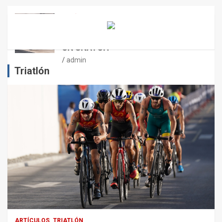
E
N
ARTÍCULOS
OTROS DEPORTES
ENTRENAMIENTO DE FUERZA:
E
PUNTOS CRÍTICOS A EVALUAR EN
L
UN SNATCH
E
J
admin
E
Triatlón
R
C
I
C
I
O
F
Í
S
I
C
O
:
R
ARTÍCULOS
TRIATLÓN