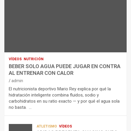
ARTÍCULOS
B
R
E
I
NUTRICIÓN
L
B
O
A
E
H
N
R
I
U
S
D
T
O
R
R
L
O
I
O
E
C
A
L
VÍDEOS
NUTRICIÓN
I
G
E
BEBER SOLO AGUA PUEDE JUGAR EN CONTRA
Ó
U
C
AL ENTRENAR CON CALOR
N
A
T
admin
C
P
R
El nutricionista deportivo Mario Rey explica por qué la
O
U
O
hidratación inteligente combina fluidos, sodio y
M
E
L
carbohidratos en su ratio exacto — y por qué el agua sola
O
D
Í
no basta. …
A
E
T
L
J
I
I
U
C
A
G
O
ATLETISMO
VÍDEOS