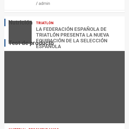
admin
E
O
O
S
R
?
Nutrición
TRIATLÓN
admin
admin
admin
LA FEDERACIÓN ESPAÑOLA DE
TRIATLÓN PRESENTA LA NUEVA
EQUIPACIÓN DE LA SELECCIÓN
Test de producto
ESPAÑOLA
admin