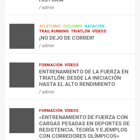
RESISTENCIA Y FITNESS
L
C
Q
admin
A
O
U
admin
R
N
É
E
T
?
ATLETISMO
CICLISMO
NATACIÓN
C
R
¿
TRAIL RUNNING
TRIATLÓN
VÍDEOS
U
A
C
¡NO DEJO DE CORRER!
P
A
U
admin
E
L
Á
R
E
N
A
N
D
FORMACIÓN
VÍDEOS
C
T
O
ENTRENAMIENTO DE LA FUERZA EN
I
R
,
TRIATLÓN: DESDE LA INICIACIÓN
Ó
E
C
HASTA EL ALTO RENDIMIENTO
N
N
Ó
admin
D
A
M
E
R
O
L
C
,
FORMACIÓN
VÍDEOS
E
O
C
«ENTRENAMIENTO DE FUERZA CON
S
N
U
CARGAS PESADAS EN DEPORTES DE
I
C
Á
RESISTENCIA: TEORÍA Y EJEMPLOS
O
A
N
CON CORREDORES OLÍMPICOS»
N
L
T