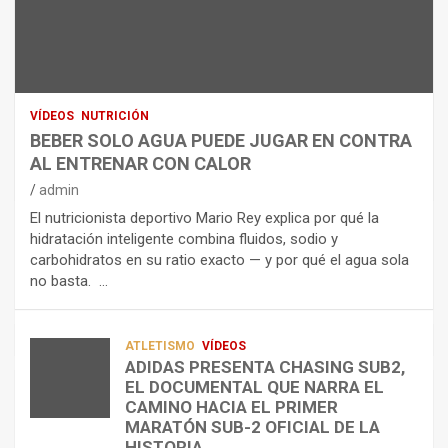
N
R
I
U
S
D
T
O
R
R
L
O
I
O
E
C
A
L
VÍDEOS
NUTRICIÓN
I
G
E
BEBER SOLO AGUA PUEDE JUGAR EN CONTRA
Ó
U
C
AL ENTRENAR CON CALOR
N
A
T
admin
C
P
R
El nutricionista deportivo Mario Rey explica por qué la
O
U
O
hidratación inteligente combina fluidos, sodio y
M
E
L
carbohidratos en su ratio exacto — y por qué el agua sola
O
D
Í
no basta. …
A
E
T
L
J
I
I
U
C
A
G
O
ATLETISMO
VÍDEOS
ADIDAS PRESENTA CHASING SUB2,
D
A
¿
EL DOCUMENTAL QUE NARRA EL
A
R
P
TRIATLÓN
CAMINO HACIA EL PRIMER
E
E
O
LA FETRI LANZA EL «HYATLON», LA
MARATÓN SUB-2 OFICIAL DE LA
N
N
R
NUEVA DISCIPLINA QUE CONECTA
HISTORIA