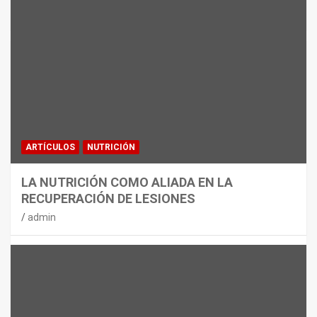
MATERIAL
CON DECATHLON, ESTE VERANO SE
JUEGA EN TRES CAMPOS
admin
ARTÍCULOS
NUTRICIÓN
LA NUTRICIÓN COMO ALIADA EN LA
RECUPERACIÓN DE LESIONES
admin