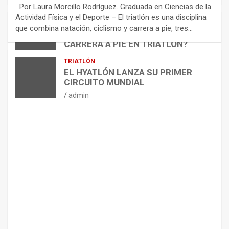
E
Por Laura Morcillo Rodríguez. Graduada en Ciencias de la
N
Actividad Física y el Deporte – El triatlón es una disciplina
D
ARTÍCULOS
TRIATLÓN
que combina natación, ciclismo y carrera a pie, tres…
¿CÓMO AFECTA EL CICLISMO A LA
A
CARRERA A PIE EN TRIATLÓN?
C
I
admin
TRIATLÓN
O
EL HYATLÓN LANZA SU PRIMER
N
CIRCUITO MUNDIAL
E
admin
S
P
A
R
A
E
L
M
A
N
T
E
N