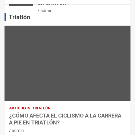
UN SNATCH
E
J
admin
E
Triatlón
R
C
I
C
I
O
F
Í
S
I
C
O
:
R
ARTÍCULOS
TRIATLÓN
E
¿CÓMO AFECTA EL CICLISMO A LA CARRERA
C
A PIE EN TRIATLÓN?
O
M
admin