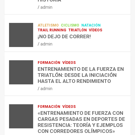
RESISTENCIA Y FITNESS
L
C
Q
admin
A
O
U
admin
R
N
É
E
T
?
ATLETISMO
CICLISMO
NATACIÓN
C
R
¿
TRAIL RUNNING
TRIATLÓN
VÍDEOS
U
A
C
¡NO DEJO DE CORRER!
P
A
U
admin
E
L
Á
R
E
N
A
N
D
FORMACIÓN
VÍDEOS
C
T
O
ENTRENAMIENTO DE LA FUERZA EN
I
R
,
TRIATLÓN: DESDE LA INICIACIÓN
Ó
E
C
HASTA EL ALTO RENDIMIENTO
N
N
Ó
admin
D
A
M
E
R
O
L
C
,
FORMACIÓN
VÍDEOS
E
O
C
«ENTRENAMIENTO DE FUERZA CON
S
N
U
CARGAS PESADAS EN DEPORTES DE
I
C
Á
RESISTENCIA: TEORÍA Y EJEMPLOS
O
A
N
CON CORREDORES OLÍMPICOS»
N
L
T