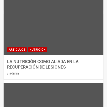
MATERIAL
CON DECATHLON, ESTE VERANO SE
JUEGA EN TRES CAMPOS
admin
ARTÍCULOS
NUTRICIÓN
LA NUTRICIÓN COMO ALIADA EN LA
RECUPERACIÓN DE LESIONES
admin