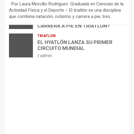
E
Por Laura Morcillo Rodríguez. Graduada en Ciencias de la
N
Actividad Física y el Deporte – El triatlón es una disciplina
D
ARTÍCULOS
TRIATLÓN
que combina natación, ciclismo y carrera a pie, tres…
¿CÓMO AFECTA EL CICLISMO A LA
A
CARRERA A PIE EN TRIATLÓN?
C
I
admin
TRIATLÓN
O
EL HYATLÓN LANZA SU PRIMER
N
CIRCUITO MUNDIAL
E
admin
S
P
A
R
A
E
L
M
A
N
T
E
N