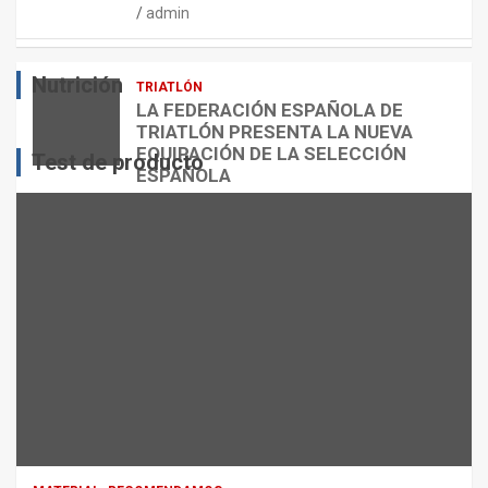
admin
E
O
O
S
R
?
Nutrición
TRIATLÓN
admin
admin
admin
LA FEDERACIÓN ESPAÑOLA DE
TRIATLÓN PRESENTA LA NUEVA
EQUIPACIÓN DE LA SELECCIÓN
Test de producto
ESPAÑOLA
admin