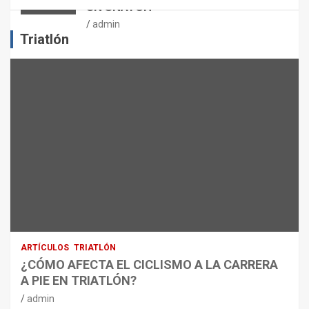
UN SNATCH
E
J
admin
E
Triatlón
R
C
I
C
I
O
F
Í
S
I
C
O
:
R
ARTÍCULOS
TRIATLÓN
E
¿CÓMO AFECTA EL CICLISMO A LA CARRERA
C
A PIE EN TRIATLÓN?
O
M
admin