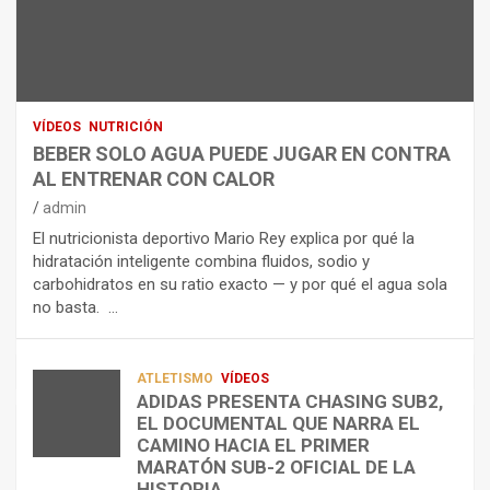
N
R
I
U
S
D
T
O
R
R
L
O
I
O
E
C
A
L
VÍDEOS
NUTRICIÓN
I
G
E
BEBER SOLO AGUA PUEDE JUGAR EN CONTRA
Ó
U
C
AL ENTRENAR CON CALOR
N
A
T
admin
C
P
R
El nutricionista deportivo Mario Rey explica por qué la
O
U
O
hidratación inteligente combina fluidos, sodio y
M
E
L
carbohidratos en su ratio exacto — y por qué el agua sola
O
D
Í
no basta. …
A
E
T
L
J
I
I
U
C
A
G
O
ATLETISMO
VÍDEOS
ADIDAS PRESENTA CHASING SUB2,
D
A
¿
EL DOCUMENTAL QUE NARRA EL
A
R
P
TRIATLÓN
CAMINO HACIA EL PRIMER
E
E
O
LA FETRI LANZA EL «HYATLON», LA
MARATÓN SUB-2 OFICIAL DE LA
N
N
R
NUEVA DISCIPLINA QUE CONECTA
HISTORIA