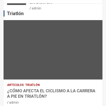
UN SNATCH
E
J
admin
E
Triatlón
R
C
I
C
I
O
F
Í
S
I
C
O
:
R
ARTÍCULOS
TRIATLÓN
E
¿CÓMO AFECTA EL CICLISMO A LA CARRERA
C
A PIE EN TRIATLÓN?
O
M
admin