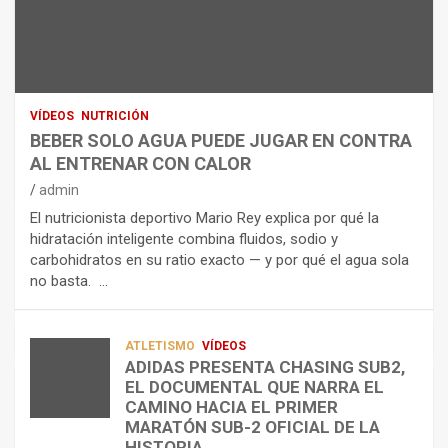
N
R
I
U
S
D
T
O
R
R
L
O
I
O
E
C
A
L
VÍDEOS
NUTRICIÓN
I
G
E
BEBER SOLO AGUA PUEDE JUGAR EN CONTRA
Ó
U
C
AL ENTRENAR CON CALOR
N
A
T
admin
C
P
R
El nutricionista deportivo Mario Rey explica por qué la
O
U
O
hidratación inteligente combina fluidos, sodio y
M
E
L
carbohidratos en su ratio exacto — y por qué el agua sola
O
D
Í
no basta. …
A
E
T
L
J
I
I
U
C
A
G
O
ATLETISMO
VÍDEOS
ADIDAS PRESENTA CHASING SUB2,
D
A
¿
EL DOCUMENTAL QUE NARRA EL
A
R
P
TRIATLÓN
CAMINO HACIA EL PRIMER
E
E
O
LA FETRI LANZA EL «HYATLON», LA
MARATÓN SUB-2 OFICIAL DE LA
N
N
R
NUEVA DISCIPLINA QUE CONECTA
HISTORIA