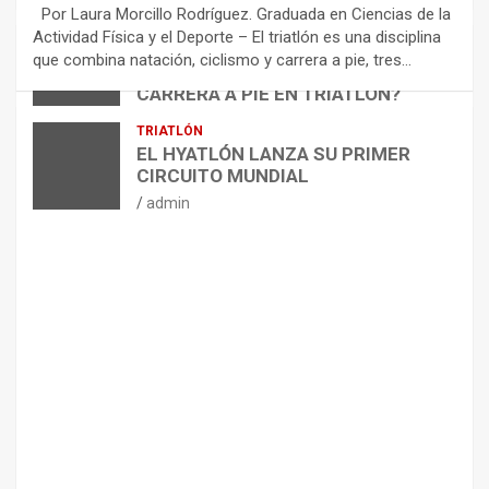
E
Por Laura Morcillo Rodríguez. Graduada en Ciencias de la
N
Actividad Física y el Deporte – El triatlón es una disciplina
D
ARTÍCULOS
TRIATLÓN
que combina natación, ciclismo y carrera a pie, tres…
¿CÓMO AFECTA EL CICLISMO A LA
A
CARRERA A PIE EN TRIATLÓN?
C
I
admin
TRIATLÓN
O
EL HYATLÓN LANZA SU PRIMER
N
CIRCUITO MUNDIAL
E
admin
S
P
A
R
A
E
L
M
A
N
T
E
N