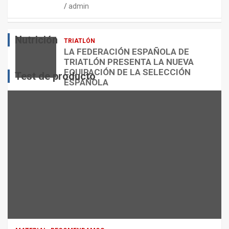
admin
E
O
O
S
R
?
Nutrición
TRIATLÓN
admin
admin
admin
LA FEDERACIÓN ESPAÑOLA DE
TRIATLÓN PRESENTA LA NUEVA
EQUIPACIÓN DE LA SELECCIÓN
Test de producto
ESPAÑOLA
admin