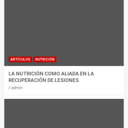
MATERIAL
CON DECATHLON, ESTE VERANO SE
JUEGA EN TRES CAMPOS
admin
ARTÍCULOS
NUTRICIÓN
LA NUTRICIÓN COMO ALIADA EN LA
RECUPERACIÓN DE LESIONES
admin