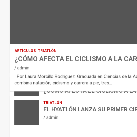
D
E
L
E
Q
U
I
ARTÍCULOS
TRIATLÓN
L
¿CÓMO AFECTA EL CICLISMO A LA CAR
I
VÍDEOS
admin
B
NUTRICIÓN
Por Laura Morcillo Rodríguez. Graduada en Ciencias de la Activ
B
R
ARTÍCULOS
combina natación, ciclismo y carrera a pie, tres…
ARTÍCULOS
TRIATLÓN
E
I
NUTRICIÓN
¿CÓMO AFECTA EL CICLISMO A LA
L
B
O
admin
TRIATLÓN
A
E
H
EL HYATLÓN LANZA SU PRIMER CI
N
R
I
admin
U
S
D
T
O
R
R
L
O