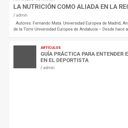
R
LA NUTRICIÓN COMO ALIADA EN LA RE
E
admin
C
Autores: Fernando Mata. Universidad Europea de Madrid, And
O
de la Torre Universidad Europea de Andalucía – Desde hace a
M
E
ARTÍCULOS
N
GUÍA PRÁCTICA PARA ENTENDER 
D
EN EL DEPORTISTA
A
admin
C
I
O
N
E
S
P
A