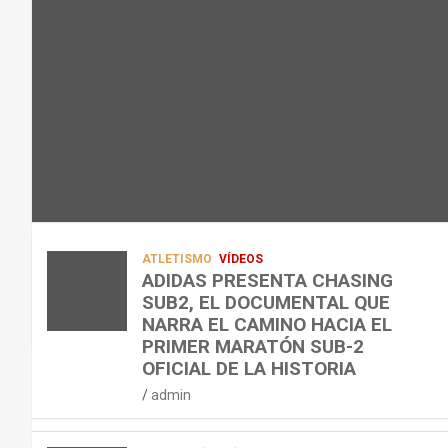
L
C
Q
admin
A
O
U
R
N
É
E
T
?
C
R
¿
U
A
C
P
A
U
E
L
Á
R
E
N
A
N
D
ATLETISMO
VÍDEOS
C
T
O
ADIDAS PRESENTA CHASING
SUB2, EL DOCUMENTAL QUE
I
R
,
NARRA EL CAMINO HACIA EL
Ó
E
C
PRIMER MARATÓN SUB-2
N
N
Ó
OFICIAL DE LA HISTORIA
D
A
M
admin
E
R
O
L
C
,