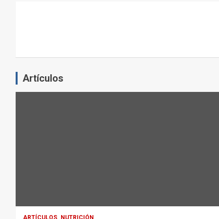
L
E
J
E
R
C
Artículos
I
C
I
O
F
Í
S
I
C
O
:
ARTÍCULOS
NUTRICIÓN