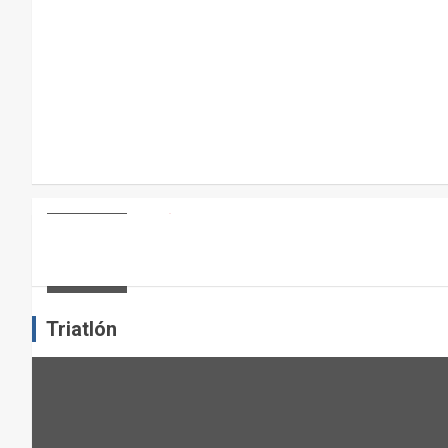
R
A
E
L
M
A
N
T
E
ARTÍCULOS
OTROS DEPORTES
ENTRENAMIENTO DE FUERZA: PUN
N
I
admin
M
I
Triatlón
E
N
T
O