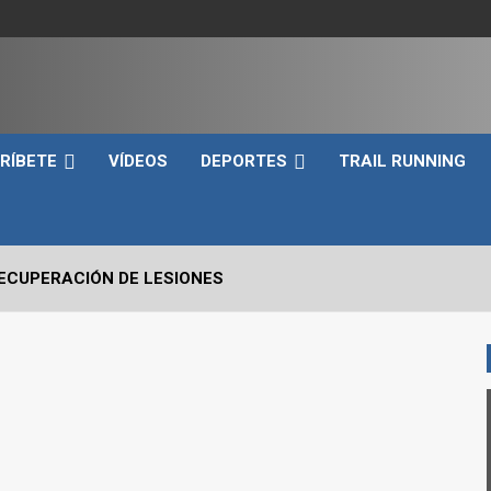
e
RÍBETE
VÍDEOS
DEPORTES
TRAIL RUNNING
RECUPERACIÓN DE LESIONES
VO2max Y LOS UMBRALES VENTILATORIOS EN EL DEPORTIST
 CRÍTICOS A EVALUAR EN UN SNATCH
RRERA A PIE EN TRIATLÓN?