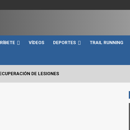
e
RÍBETE
VÍDEOS
DEPORTES
TRAIL RUNNING
RECUPERACIÓN DE LESIONES
VO2max Y LOS UMBRALES VENTILATORIOS EN EL DEPORTIST
 CRÍTICOS A EVALUAR EN UN SNATCH
RRERA A PIE EN TRIATLÓN?