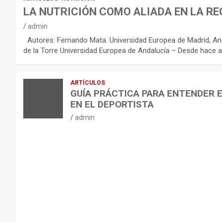
R
LA NUTRICIÓN COMO ALIADA EN LA RE
E
admin
C
Autores: Fernando Mata. Universidad Europea de Madrid, And
O
de la Torre Universidad Europea de Andalucía – Desde hace a
M
E
ARTÍCULOS
N
GUÍA PRÁCTICA PARA ENTENDER 
D
EN EL DEPORTISTA
A
admin
C
I
O
N
E
S
P
A