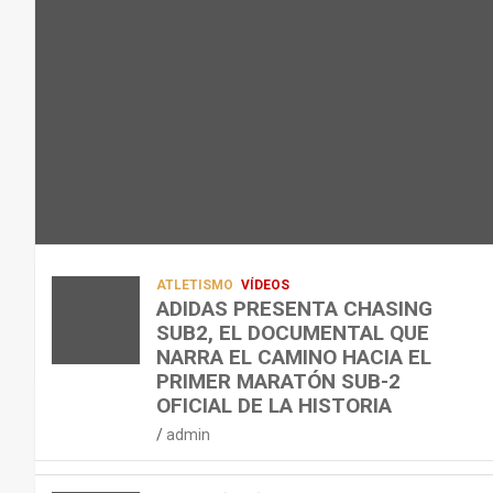
L
C
Q
admin
A
O
U
R
N
É
E
T
?
C
R
¿
U
A
C
P
A
U
E
L
Á
R
E
N
A
N
D
ATLETISMO
VÍDEOS
C
T
O
ADIDAS PRESENTA CHASING
SUB2, EL DOCUMENTAL QUE
I
R
,
NARRA EL CAMINO HACIA EL
Ó
E
C
PRIMER MARATÓN SUB-2
N
N
Ó
OFICIAL DE LA HISTORIA
D
A
M
admin
E
R
O
L
C
,