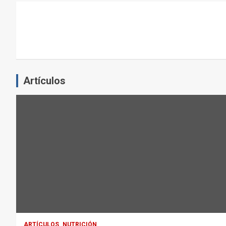
L
E
J
E
R
C
Artículos
I
C
I
O
F
Í
S
I
C
O
:
ARTÍCULOS
NUTRICIÓN