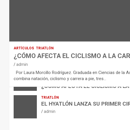
D
E
L
E
Q
U
I
ARTÍCULOS
TRIATLÓN
L
¿CÓMO AFECTA EL CICLISMO A LA CAR
I
VÍDEOS
admin
B
NUTRICIÓN
Por Laura Morcillo Rodríguez. Graduada en Ciencias de la Activ
B
R
ARTÍCULOS
combina natación, ciclismo y carrera a pie, tres…
ARTÍCULOS
TRIATLÓN
E
I
NUTRICIÓN
¿CÓMO AFECTA EL CICLISMO A LA
L
B
O
admin
TRIATLÓN
A
E
H
EL HYATLÓN LANZA SU PRIMER CI
N
R
I
admin
U
S
D
T
O
R
R
L
O