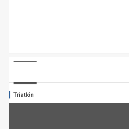
R
A
E
L
M
A
N
T
E
ARTÍCULOS
OTROS DEPORTES
ENTRENAMIENTO DE FUERZA: PUN
N
I
admin
M
I
Triatlón
E
N
T
O