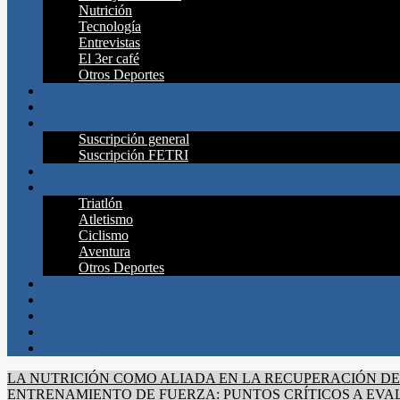
Nutrición
Tecnología
Entrevistas
El 3er café
Otros Deportes
Formación
Material
Suscríbete
Suscripción general
Suscripción FETRI
Vídeos
DEPORTES
Triatlón
Atletismo
Ciclismo
Aventura
Otros Deportes
Trail Running
Kiosko revistas
LIBROS
SIMPOSIO
Contacto
LA NUTRICIÓN COMO ALIADA EN LA RECUPERACIÓN DE
ENTRENAMIENTO DE FUERZA: PUNTOS CRÍTICOS A EVA