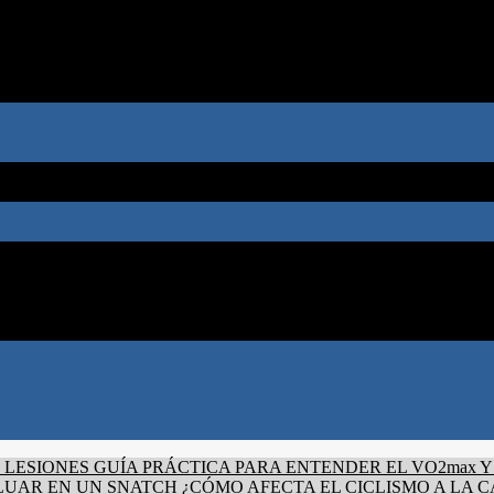
 LESIONES
GUÍA PRÁCTICA PARA ENTENDER EL VO2max Y
LUAR EN UN SNATCH
¿CÓMO AFECTA EL CICLISMO A LA C