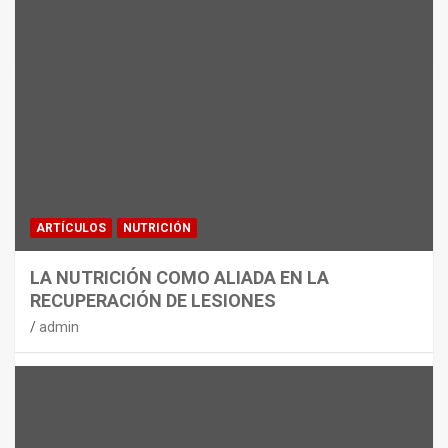
MATERIAL
CON DECATHLON, ESTE VERANO SE
JUEGA EN TRES CAMPOS
admin
ARTÍCULOS
NUTRICIÓN
LA NUTRICIÓN COMO ALIADA EN LA
RECUPERACIÓN DE LESIONES
admin