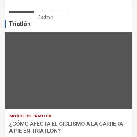
PUNTOS CRÍTICOS A EVALUAR EN
L
UN SNATCH
E
J
admin
E
Triatlón
R
C
I
C
I
O
F
Í
S
I
C
O
:
R
ARTÍCULOS
TRIATLÓN
E
¿CÓMO AFECTA EL CICLISMO A LA CARRERA
C
A PIE EN TRIATLÓN?
O