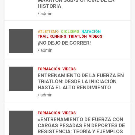
N
N
R
NUEVA DISCIPLINA QUE CONECTA
HISTORIA
RESISTENCIA Y FITNESS
L
C
Q
admin
A
O
U
admin
R
N
É
E
T
?
ATLETISMO
CICLISMO
NATACIÓN
C
R
¿
TRAIL RUNNING
TRIATLÓN
VÍDEOS
U
A
C
¡NO DEJO DE CORRER!
P
A
U
admin
E
L
Á
R
E
N
A
N
D
FORMACIÓN
VÍDEOS
C
T
O
ENTRENAMIENTO DE LA FUERZA EN
I
R
,
TRIATLÓN: DESDE LA INICIACIÓN
Ó
E
C
HASTA EL ALTO RENDIMIENTO
N
N
Ó
admin
D
A
M
E
R
O
L
C
,
FORMACIÓN
VÍDEOS
E
O
C
«ENTRENAMIENTO DE FUERZA CON
S
N
U
CARGAS PESADAS EN DEPORTES DE
I
C
Á
RESISTENCIA: TEORÍA Y EJEMPLOS
O
A
N