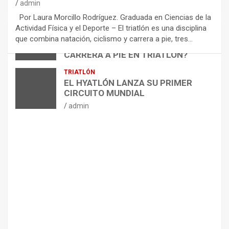
M
admin
E
Por Laura Morcillo Rodríguez. Graduada en Ciencias de la
N
Actividad Física y el Deporte – El triatlón es una disciplina
D
ARTÍCULOS
TRIATLÓN
que combina natación, ciclismo y carrera a pie, tres…
¿CÓMO AFECTA EL CICLISMO A LA
A
CARRERA A PIE EN TRIATLÓN?
C
I
admin
TRIATLÓN
O
EL HYATLÓN LANZA SU PRIMER
N
CIRCUITO MUNDIAL
E
admin
S
P
A
R
A
E
L
M
A
N
T
E