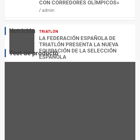
CON CORREDORES OLÍMPICOS»
N
L
T
admin
E
O
O
S
R
?
Nutrición
TRIATLÓN
admin
admin
admin
LA FEDERACIÓN ESPAÑOLA DE
TRIATLÓN PRESENTA LA NUEVA
EQUIPACIÓN DE LA SELECCIÓN
Test de producto
ESPAÑOLA
admin