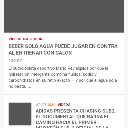
A
E
H
N
R
I
U
S
D
T
O
R
R
L
O
I
O
E
C
A
L
VÍDEOS
NUTRICIÓN
I
G
E
BEBER SOLO AGUA PUEDE JUGAR EN CONTRA
Ó
U
C
AL ENTRENAR CON CALOR
N
A
T
admin
C
P
R
El nutricionista deportivo Mario Rey explica por qué la
O
U
O
hidratación inteligente combina fluidos, sodio y
M
E
L
carbohidratos en su ratio exacto — y por qué el agua sola
O
D
Í
no basta. …
A
E
T
L
J
I
I
U
C
A
G
O
ATLETISMO
VÍDEOS
ADIDAS PRESENTA CHASING SUB2,
D
A
¿
EL DOCUMENTAL QUE NARRA EL
A
R
P
TRIATLÓN
CAMINO HACIA EL PRIMER
E
E
O
LA FETRI LANZA EL «HYATLON», LA
MARATÓN SUB-2 OFICIAL DE LA