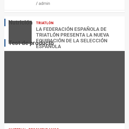
admin
E
O
O
S
R
?
Nutrición
TRIATLÓN
admin
admin
admin
LA FEDERACIÓN ESPAÑOLA DE
TRIATLÓN PRESENTA LA NUEVA
EQUIPACIÓN DE LA SELECCIÓN
Test de producto
ESPAÑOLA
admin