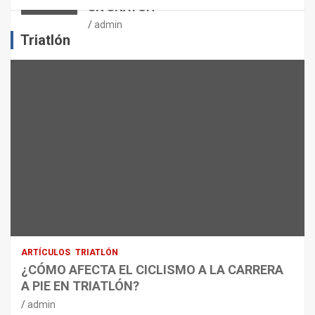
UN SNATCH
E
J
admin
E
Triatlón
R
C
I
C
I
O
F
Í
S
I
C
O
:
R
ARTÍCULOS
TRIATLÓN
E
¿CÓMO AFECTA EL CICLISMO A LA CARRERA
C
A PIE EN TRIATLÓN?
O
M
admin