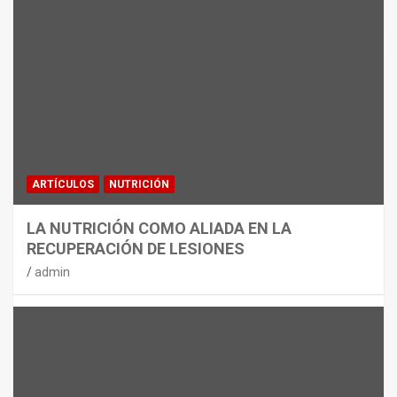
MATERIAL
CON DECATHLON, ESTE VERANO SE
JUEGA EN TRES CAMPOS
admin
ARTÍCULOS
NUTRICIÓN
LA NUTRICIÓN COMO ALIADA EN LA
RECUPERACIÓN DE LESIONES
admin