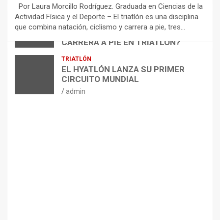
E
Por Laura Morcillo Rodríguez. Graduada en Ciencias de la
N
Actividad Física y el Deporte – El triatlón es una disciplina
D
ARTÍCULOS
TRIATLÓN
que combina natación, ciclismo y carrera a pie, tres…
¿CÓMO AFECTA EL CICLISMO A LA
A
CARRERA A PIE EN TRIATLÓN?
C
I
admin
TRIATLÓN
O
EL HYATLÓN LANZA SU PRIMER
N
CIRCUITO MUNDIAL
E
admin
S
P
A
R
A
E
L
M
A
N
T
E
N