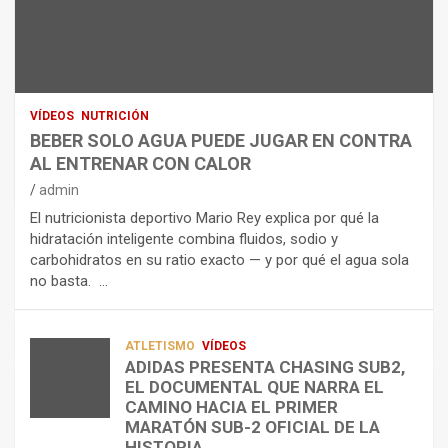
N
R
I
U
S
D
T
O
R
R
L
O
I
O
E
C
A
L
VÍDEOS
NUTRICIÓN
I
G
E
BEBER SOLO AGUA PUEDE JUGAR EN CONTRA
Ó
U
C
AL ENTRENAR CON CALOR
N
A
T
admin
C
P
R
El nutricionista deportivo Mario Rey explica por qué la
O
U
O
hidratación inteligente combina fluidos, sodio y
M
E
L
carbohidratos en su ratio exacto — y por qué el agua sola
O
D
Í
no basta. …
A
E
T
L
J
I
I
U
C
A
G
O
ATLETISMO
VÍDEOS
ADIDAS PRESENTA CHASING SUB2,
D
A
¿
EL DOCUMENTAL QUE NARRA EL
A
R
P
TRIATLÓN
CAMINO HACIA EL PRIMER
E
E
O
LA FETRI LANZA EL «HYATLON», LA
MARATÓN SUB-2 OFICIAL DE LA
N
N
R
NUEVA DISCIPLINA QUE CONECTA
HISTORIA