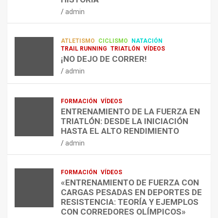
RESISTENCIA Y FITNESS
L
C
Q
admin
A
O
U
admin
R
N
É
E
T
?
ATLETISMO
CICLISMO
NATACIÓN
C
R
¿
TRAIL RUNNING
TRIATLÓN
VÍDEOS
U
A
C
¡NO DEJO DE CORRER!
P
A
U
admin
E
L
Á
R
E
N
A
N
D
FORMACIÓN
VÍDEOS
C
T
O
ENTRENAMIENTO DE LA FUERZA EN
I
R
,
TRIATLÓN: DESDE LA INICIACIÓN
Ó
E
C
HASTA EL ALTO RENDIMIENTO
N
N
Ó
admin
D
A
M
E
R
O
L
C
,
FORMACIÓN
VÍDEOS
E
O
C
«ENTRENAMIENTO DE FUERZA CON
S
N
U
CARGAS PESADAS EN DEPORTES DE
I
C
Á
RESISTENCIA: TEORÍA Y EJEMPLOS
O
A
N
CON CORREDORES OLÍMPICOS»
N
L
T