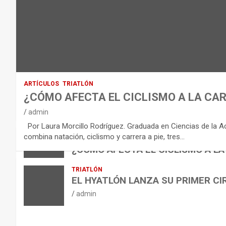
D
E
L
E
Q
U
I
ARTÍCULOS
TRIATLÓN
L
¿CÓMO AFECTA EL CICLISMO A LA CAR
I
VÍDEOS
admin
B
NUTRICIÓN
Por Laura Morcillo Rodríguez. Graduada en Ciencias de la Activ
B
R
ARTÍCULOS
combina natación, ciclismo y carrera a pie, tres…
ARTÍCULOS
TRIATLÓN
E
I
NUTRICIÓN
¿CÓMO AFECTA EL CICLISMO A LA
L
B
O
admin
TRIATLÓN
A
E
H
EL HYATLÓN LANZA SU PRIMER CI
N
R
I
admin
U
S
D
T
O
R
R
L
O