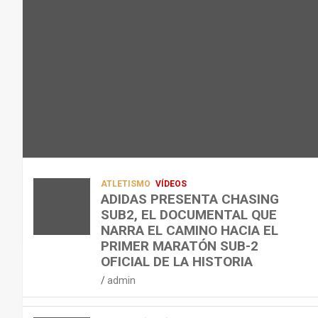
L
C
Q
admin
A
O
U
R
N
É
E
T
?
C
R
¿
U
A
C
P
A
U
E
L
Á
R
E
N
A
N
D
ATLETISMO
VÍDEOS
C
T
O
ADIDAS PRESENTA CHASING
SUB2, EL DOCUMENTAL QUE
I
R
,
NARRA EL CAMINO HACIA EL
Ó
E
C
PRIMER MARATÓN SUB-2
N
N
Ó
OFICIAL DE LA HISTORIA
D
A
M
admin
E
R
O
L
C
,