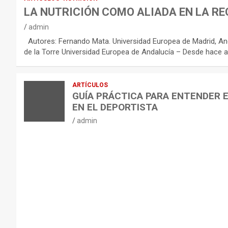
R
LA NUTRICIÓN COMO ALIADA EN LA RE
E
admin
C
Autores: Fernando Mata. Universidad Europea de Madrid, And
O
de la Torre Universidad Europea de Andalucía – Desde hace a
M
E
ARTÍCULOS
N
GUÍA PRÁCTICA PARA ENTENDER 
D
EN EL DEPORTISTA
A
admin
C
I
O
N
E
S
P
A