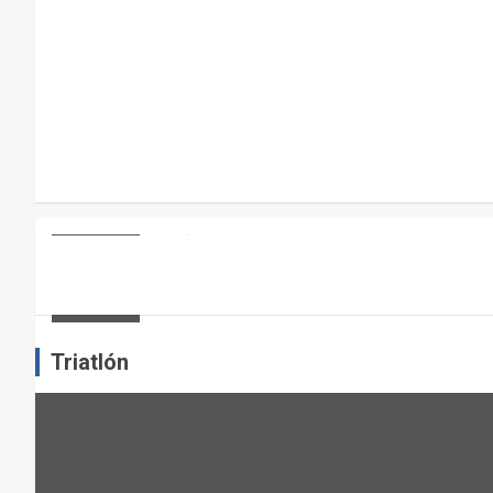
R
A
E
L
M
A
N
T
E
ARTÍCULOS
OTROS DEPORTES
ENTRENAMIENTO DE FUERZA: PUN
N
I
admin
M
I
Triatlón
E
N
T
O