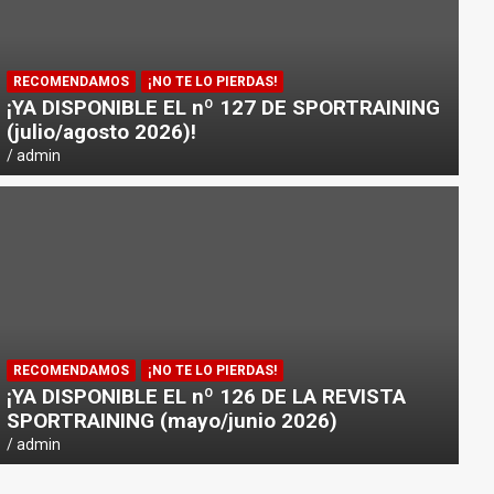
RECOMENDAMOS
¡NO TE LO PIERDAS!
¡YA DISPONIBLE EL nº 127 DE SPORTRAINING
(julio/agosto 2026)!
admin
NOTICIAS
PICSIL PRESENTA «HORIZON»: 
RECOMENDAMOS
¡NO TE LO PIERDAS!
DEPORTISTAS Y VIAJEROS
¡YA DISPONIBLE EL nº 126 DE LA REVISTA
SPORTRAINING (mayo/junio 2026)
admin
admin