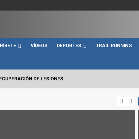
e
RÍBETE
VÍDEOS
DEPORTES
TRAIL RUNNING
RECUPERACIÓN DE LESIONES
VO2max Y LOS UMBRALES VENTILATORIOS EN EL DEPORTIST
 CRÍTICOS A EVALUAR EN UN SNATCH
RRERA A PIE EN TRIATLÓN?