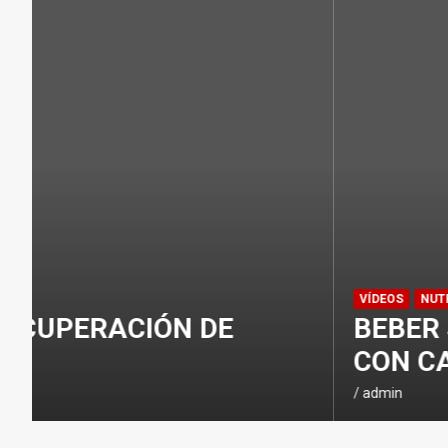
ENTRENAMIENTOS DE SPRINTS EN CI
CONSEJOS
NUTRICIÓN
H
I
D
R
A
T
A
C
VÍDEOS
NUTRICIÓN
I
BEBER SOLO AGUA PUEDE JU
Ó
CON CALOR
N
E
admin
N
E