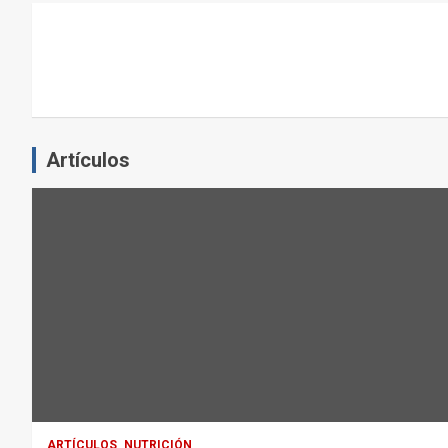
L
E
J
E
R
C
Artículos
I
C
I
O
F
Í
S
I
C
O
:
ARTÍCULOS
NUTRICIÓN