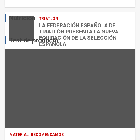
E
O
O
S
R
?
Nutrición
TRIATLÓN
admin
admin
admin
LA FEDERACIÓN ESPAÑOLA DE
TRIATLÓN PRESENTA LA NUEVA
EQUIPACIÓN DE LA SELECCIÓN
Test de producto
ESPAÑOLA
admin
MATERIAL
RECOMENDAMOS