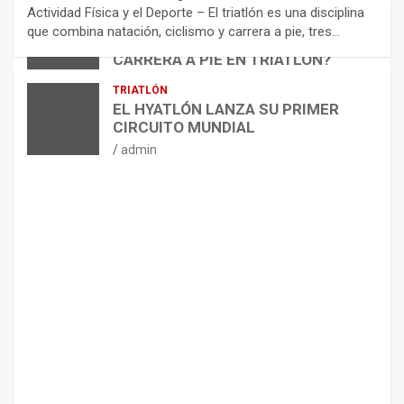
N
Actividad Física y el Deporte – El triatlón es una disciplina
D
ARTÍCULOS
TRIATLÓN
que combina natación, ciclismo y carrera a pie, tres…
¿CÓMO AFECTA EL CICLISMO A LA
A
CARRERA A PIE EN TRIATLÓN?
C
I
admin
TRIATLÓN
O
EL HYATLÓN LANZA SU PRIMER
N
CIRCUITO MUNDIAL
E
admin
S
P
A
R
A
E
L
M
A
N
T
E
N