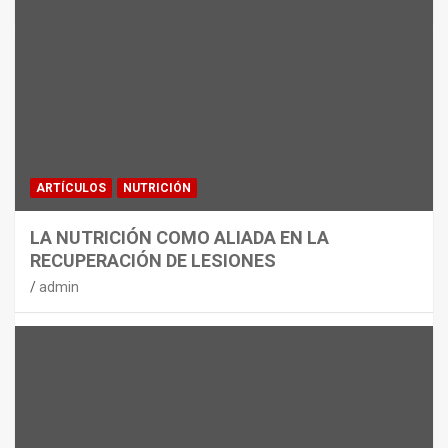
MATERIAL
CON DECATHLON, ESTE VERANO SE
JUEGA EN TRES CAMPOS
admin
ARTÍCULOS
NUTRICIÓN
LA NUTRICIÓN COMO ALIADA EN LA
RECUPERACIÓN DE LESIONES
admin