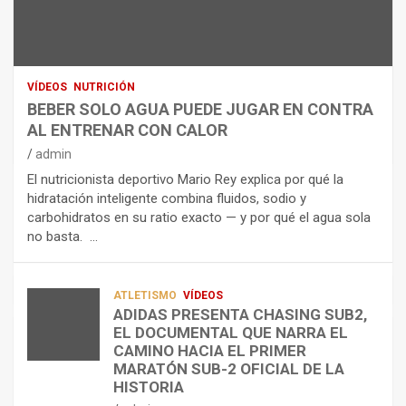
U
S
D
T
O
R
R
L
O
I
O
E
C
A
L
VÍDEOS
NUTRICIÓN
I
G
E
BEBER SOLO AGUA PUEDE JUGAR EN CONTRA
Ó
U
C
AL ENTRENAR CON CALOR
N
A
T
admin
C
P
R
El nutricionista deportivo Mario Rey explica por qué la
O
U
O
hidratación inteligente combina fluidos, sodio y
M
E
L
carbohidratos en su ratio exacto — y por qué el agua sola
O
D
Í
no basta. …
A
E
T
L
J
I
I
U
C
A
G
O
ATLETISMO
VÍDEOS
ADIDAS PRESENTA CHASING SUB2,
D
A
¿
EL DOCUMENTAL QUE NARRA EL
A
R
P
TRIATLÓN
CAMINO HACIA EL PRIMER
E
E
O
LA FETRI LANZA EL «HYATLON», LA
MARATÓN SUB-2 OFICIAL DE LA
N
N
R
NUEVA DISCIPLINA QUE CONECTA
HISTORIA
RESISTENCIA Y FITNESS
L
C
Q