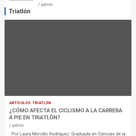
J
admin
E
Triatlón
R
C
I
C
I
O
F
Í
S
I
C
O
:
R
ARTÍCULOS
TRIATLÓN
E
¿CÓMO AFECTA EL CICLISMO A LA CARRERA
C
A PIE EN TRIATLÓN?
O
M
admin
E
Por Laura Morcillo Rodríguez. Graduada en Ciencias de la