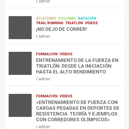
admin
A
O
U
admin
R
N
É
E
T
?
ATLETISMO
CICLISMO
NATACIÓN
C
R
¿
TRAIL RUNNING
TRIATLÓN
VÍDEOS
U
A
C
¡NO DEJO DE CORRER!
P
A
U
admin
E
L
Á
R
E
N
A
N
D
FORMACIÓN
VÍDEOS
C
T
O
ENTRENAMIENTO DE LA FUERZA EN
I
R
,
TRIATLÓN: DESDE LA INICIACIÓN
Ó
E
C
HASTA EL ALTO RENDIMIENTO
N
N
Ó
admin
D
A
M
E
R
O
L
C
,
FORMACIÓN
VÍDEOS
E
O
C
«ENTRENAMIENTO DE FUERZA CON
S
N
U
CARGAS PESADAS EN DEPORTES DE
I
C
Á
RESISTENCIA: TEORÍA Y EJEMPLOS
O
A
N
CON CORREDORES OLÍMPICOS»
N
L
T
admin