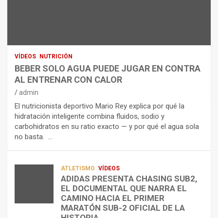
N
R
I
U
S
D
T
O
R
R
L
O
I
O
E
C
A
L
VÍDEOS
NUTRICIÓN
I
G
E
BEBER SOLO AGUA PUEDE JUGAR EN CONTRA
Ó
U
C
AL ENTRENAR CON CALOR
N
A
T
admin
C
P
R
El nutricionista deportivo Mario Rey explica por qué la
O
U
O
hidratación inteligente combina fluidos, sodio y
M
E
L
carbohidratos en su ratio exacto — y por qué el agua sola
O
D
Í
no basta. …
A
E
T
L
J
I
I
U
C
A
G
O
ATLETISMO
VÍDEOS
ADIDAS PRESENTA CHASING SUB2,
D
A
¿
EL DOCUMENTAL QUE NARRA EL
A
R
P
TRIATLÓN
CAMINO HACIA EL PRIMER
E
E
O
LA FETRI LANZA EL «HYATLON», LA
MARATÓN SUB-2 OFICIAL DE LA
N
N
R
NUEVA DISCIPLINA QUE CONECTA
HISTORIA