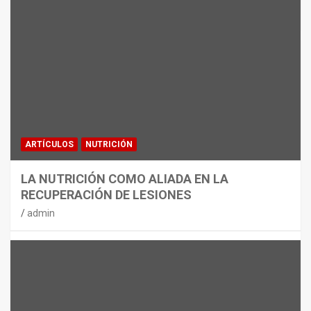
MATERIAL
CON DECATHLON, ESTE VERANO SE
JUEGA EN TRES CAMPOS
admin
ARTÍCULOS
NUTRICIÓN
LA NUTRICIÓN COMO ALIADA EN LA
RECUPERACIÓN DE LESIONES
admin