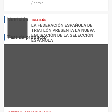
admin
E
O
O
S
R
?
Nutrición
TRIATLÓN
admin
admin
admin
LA FEDERACIÓN ESPAÑOLA DE
TRIATLÓN PRESENTA LA NUEVA
EQUIPACIÓN DE LA SELECCIÓN
Test de producto
ESPAÑOLA
admin