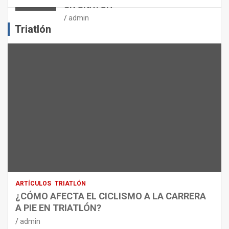
UN SNATCH
E
J
admin
E
Triatlón
R
C
I
C
I
O
F
Í
S
I
C
O
:
R
ARTÍCULOS
TRIATLÓN
E
¿CÓMO AFECTA EL CICLISMO A LA CARRERA
C
A PIE EN TRIATLÓN?
O
M
admin