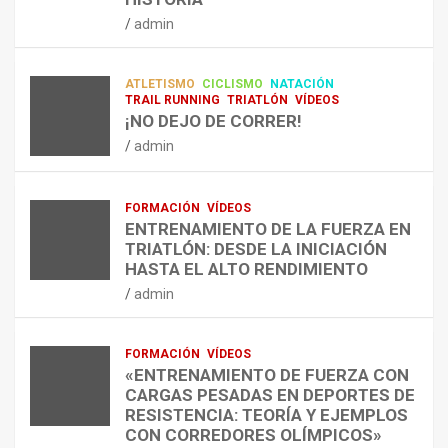
RESISTENCIA Y FITNESS
L
C
Q
admin
A
O
U
admin
R
N
É
E
T
?
ATLETISMO
CICLISMO
NATACIÓN
C
R
¿
TRAIL RUNNING
TRIATLÓN
VÍDEOS
U
A
C
¡NO DEJO DE CORRER!
P
A
U
admin
E
L
Á
R
E
N
A
N
D
FORMACIÓN
VÍDEOS
C
T
O
ENTRENAMIENTO DE LA FUERZA EN
I
R
,
TRIATLÓN: DESDE LA INICIACIÓN
Ó
E
C
HASTA EL ALTO RENDIMIENTO
N
N
Ó
admin
D
A
M
E
R
O
L
C
,
FORMACIÓN
VÍDEOS
E
O
C
«ENTRENAMIENTO DE FUERZA CON
S
N
U
CARGAS PESADAS EN DEPORTES DE
I
C
Á
RESISTENCIA: TEORÍA Y EJEMPLOS
O
A
N
CON CORREDORES OLÍMPICOS»
N
L
T