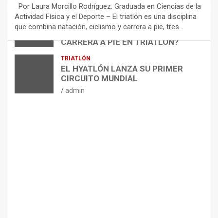
E
Por Laura Morcillo Rodríguez. Graduada en Ciencias de la
N
Actividad Física y el Deporte – El triatlón es una disciplina
D
ARTÍCULOS
TRIATLÓN
que combina natación, ciclismo y carrera a pie, tres…
¿CÓMO AFECTA EL CICLISMO A LA
A
CARRERA A PIE EN TRIATLÓN?
C
I
admin
TRIATLÓN
O
EL HYATLÓN LANZA SU PRIMER
N
CIRCUITO MUNDIAL
E
admin
S
P
A
R
A
E
L
M
A
N
T
E
N