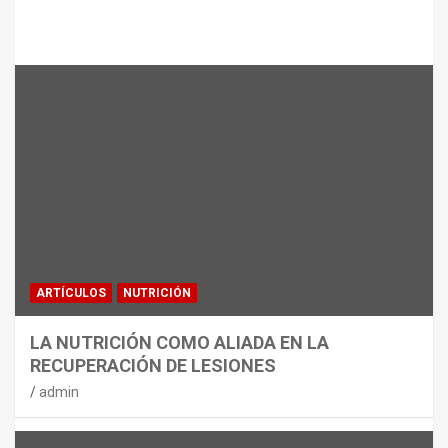
Te puede interesar
MATERIAL
CON DECATHLON, ESTE VERANO SE
JUEGA EN TRES CAMPOS
admin
ARTÍCULOS
NUTRICIÓN
LA NUTRICIÓN COMO ALIADA EN LA
RECUPERACIÓN DE LESIONES
admin