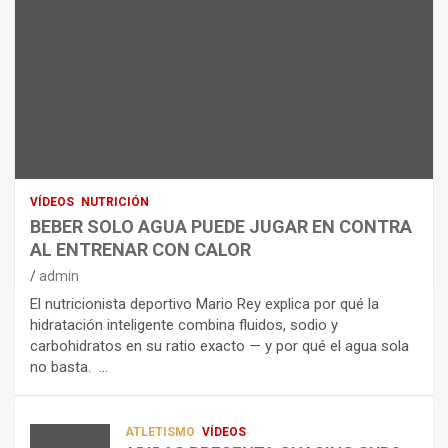
ARTÍCULOS
B
R
E
I
NUTRICIÓN
L
B
O
A
E
H
N
R
I
U
S
D
T
O
R
R
L
O
I
O
E
C
A
L
VÍDEOS
NUTRICIÓN
I
G
E
BEBER SOLO AGUA PUEDE JUGAR EN CONTRA
Ó
U
C
AL ENTRENAR CON CALOR
N
A
T
admin
C
P
R
El nutricionista deportivo Mario Rey explica por qué la
O
U
O
hidratación inteligente combina fluidos, sodio y
M
E
L
carbohidratos en su ratio exacto — y por qué el agua sola
O
D
Í
no basta. …
A
E
T
L
J
I
I
U
C
A
G
O
ATLETISMO
VÍDEOS