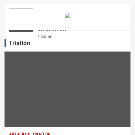
E
N
ARTÍCULOS
OTROS DEPORTES
ENTRENAMIENTO DE FUERZA:
E
PUNTOS CRÍTICOS A EVALUAR EN
L
UN SNATCH
E
J
admin
E
Triatlón
R
C
I
C
I
O
F
Í
S
I
C
O
:
R
ARTÍCULOS
TRIATLÓN