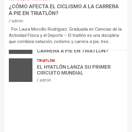
E
¿CÓMO AFECTA EL CICLISMO A LA CARRERA
C
A PIE EN TRIATLÓN?
O
M
admin
E
Por Laura Morcillo Rodríguez. Graduada en Ciencias de la
N
Actividad Física y el Deporte – El triatlón es una disciplina
D
ARTÍCULOS
TRIATLÓN
que combina natación, ciclismo y carrera a pie, tres…
¿CÓMO AFECTA EL CICLISMO A LA
A
CARRERA A PIE EN TRIATLÓN?
C
I
admin
TRIATLÓN
O
EL HYATLÓN LANZA SU PRIMER
N
CIRCUITO MUNDIAL
E
admin
S
P
A
R
A
E
L
M