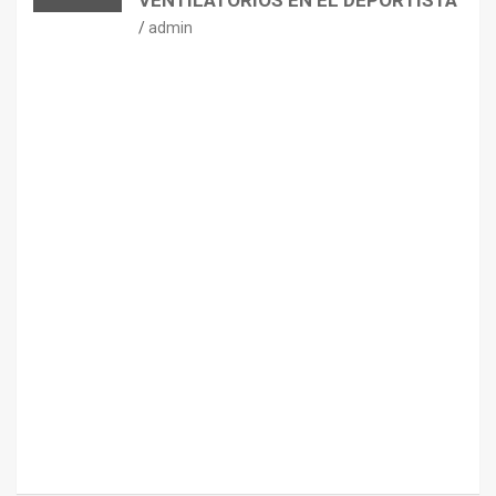
VENTILATORIOS EN EL DEPORTISTA
admin
CONSEJOS
NUTRICIÓN
H
I
D
R
A
T
A
C
I
Ó
N