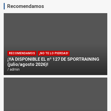
Recomendamos
ENTRENAMIENTO DE FUERZA: PUNTOS CRÍTICOS A EVA
¿CÓMO AFECTA EL CICLISMO A LA CARRERA A PIE EN T
ENTRENAMIENTOS DE SPRINTS EN CICLISMO
RECOMENDAMOS
¡NO TE LO PIERDAS!
¡YA DISPONIBLE EL nº 127 DE SPORTRAINING
(julio/agosto 2026)!
admin