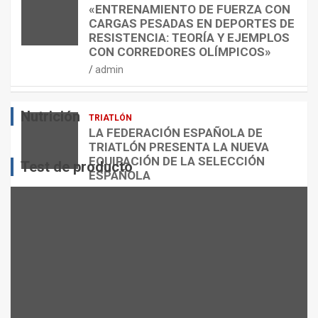
E
O
C
«ENTRENAMIENTO DE FUERZA CON
S
N
U
CARGAS PESADAS EN DEPORTES DE
I
C
Á
RESISTENCIA: TEORÍA Y EJEMPLOS
O
A
N
CON CORREDORES OLÍMPICOS»
N
L
T
admin
E
O
O
S
R
?
Nutrición
TRIATLÓN
admin
admin
admin
LA FEDERACIÓN ESPAÑOLA DE
TRIATLÓN PRESENTA LA NUEVA
EQUIPACIÓN DE LA SELECCIÓN
Test de producto
ESPAÑOLA
admin