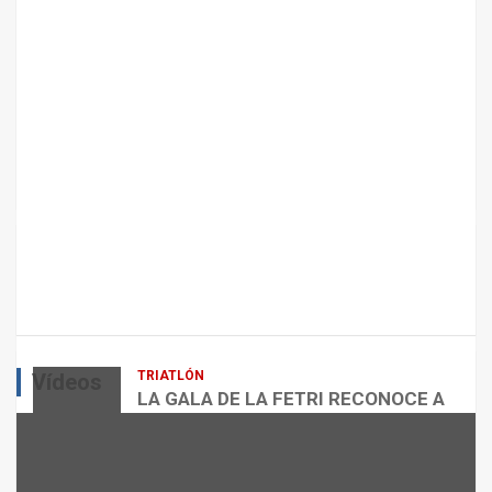
A
N
T
E
N
I
M
I
E
N
T
ARTÍCULOS
CICLISMO
O
ENTRENAMIENTOS DE SPRINTS EN
D
CICLISMO
E
L
admin
E
Q
TRIATLÓN
Vídeos
U
LA GALA DE LA FETRI RECONOCE A
I
LOS GRANDES REFERENTES DEL
L
TRIATLÓN ESPAÑOL
VÍDEOS
I
admin
B
NUTRICIÓN