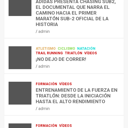
ADIDAS PRESENTA CHASING SUB2,
D
A
¿
EL DOCUMENTAL QUE NARRA EL
A
R
P
TRIATLÓN
CAMINO HACIA EL PRIMER
E
E
O
LA FETRI LANZA EL «HYATLON», LA
MARATÓN SUB-2 OFICIAL DE LA
N
N
R
NUEVA DISCIPLINA QUE CONECTA
HISTORIA
RESISTENCIA Y FITNESS
L
C
Q
admin
A
O
U
admin
R
N
É
E
T
?
ATLETISMO
CICLISMO
NATACIÓN
C
R
¿
TRAIL RUNNING
TRIATLÓN
VÍDEOS
U
A
C
¡NO DEJO DE CORRER!
P
A
U
admin
E
L
Á
R
E
N
A
N
D
FORMACIÓN
VÍDEOS
C
T
O
ENTRENAMIENTO DE LA FUERZA EN
I
R
,
TRIATLÓN: DESDE LA INICIACIÓN
Ó
E
C
HASTA EL ALTO RENDIMIENTO
N
N
Ó
admin
D
A
M
E
R
O
L
C
,
FORMACIÓN
VÍDEOS