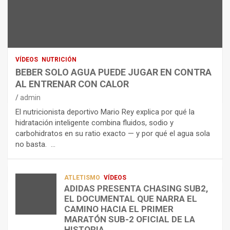
N
R
I
U
S
D
T
O
R
R
L
O
I
O
E
C
A
L
VÍDEOS
NUTRICIÓN
I
G
E
BEBER SOLO AGUA PUEDE JUGAR EN CONTRA
Ó
U
C
AL ENTRENAR CON CALOR
N
A
T
admin
C
P
R
El nutricionista deportivo Mario Rey explica por qué la
O
U
O
hidratación inteligente combina fluidos, sodio y
M
E
L
carbohidratos en su ratio exacto — y por qué el agua sola
O
D
Í
no basta. …
A
E
T
L
J
I
I
U
C
A
G
O
ATLETISMO
VÍDEOS
ADIDAS PRESENTA CHASING SUB2,
D
A
¿
EL DOCUMENTAL QUE NARRA EL
A
R
P
TRIATLÓN
CAMINO HACIA EL PRIMER
E
E
O
LA FETRI LANZA EL «HYATLON», LA
MARATÓN SUB-2 OFICIAL DE LA
N
N
R
NUEVA DISCIPLINA QUE CONECTA
HISTORIA