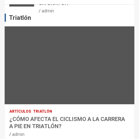
UN SNATCH
E
J
admin
E
Triatlón
R
C
I
C
I
O
F
Í
S
I
C
O
:
R
ARTÍCULOS
TRIATLÓN
E
¿CÓMO AFECTA EL CICLISMO A LA CARRERA
C
A PIE EN TRIATLÓN?
O
M
admin