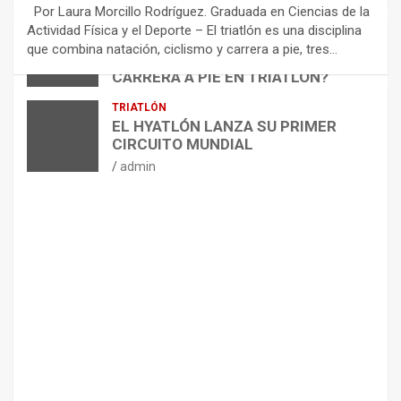
E
Por Laura Morcillo Rodríguez. Graduada en Ciencias de la
N
Actividad Física y el Deporte – El triatlón es una disciplina
D
ARTÍCULOS
TRIATLÓN
que combina natación, ciclismo y carrera a pie, tres…
¿CÓMO AFECTA EL CICLISMO A LA
A
CARRERA A PIE EN TRIATLÓN?
C
I
admin
TRIATLÓN
O
EL HYATLÓN LANZA SU PRIMER
N
CIRCUITO MUNDIAL
E
admin
S
P
A
R
A
E
L
M
A
N
T
E
N