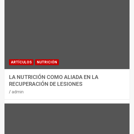
MATERIAL
CON DECATHLON, ESTE VERANO SE
JUEGA EN TRES CAMPOS
admin
ARTÍCULOS
NUTRICIÓN
LA NUTRICIÓN COMO ALIADA EN LA
RECUPERACIÓN DE LESIONES
admin