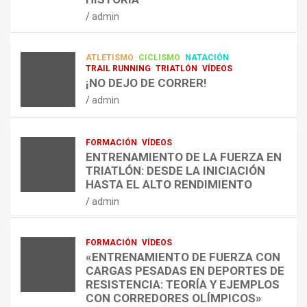
RESISTENCIA Y FITNESS
L
C
Q
admin
A
O
U
admin
R
N
É
E
T
?
ATLETISMO
CICLISMO
NATACIÓN
C
R
¿
TRAIL RUNNING
TRIATLÓN
VÍDEOS
U
A
C
¡NO DEJO DE CORRER!
P
A
U
admin
E
L
Á
R
E
N
A
N
D
FORMACIÓN
VÍDEOS
C
T
O
ENTRENAMIENTO DE LA FUERZA EN
I
R
,
TRIATLÓN: DESDE LA INICIACIÓN
Ó
E
C
HASTA EL ALTO RENDIMIENTO
N
N
Ó
admin
D
A
M
E
R
O
L
C
,
FORMACIÓN
VÍDEOS
E
O
C
«ENTRENAMIENTO DE FUERZA CON
S
N
U
CARGAS PESADAS EN DEPORTES DE
I
C
Á
RESISTENCIA: TEORÍA Y EJEMPLOS
O
A
N
CON CORREDORES OLÍMPICOS»
N
L
T