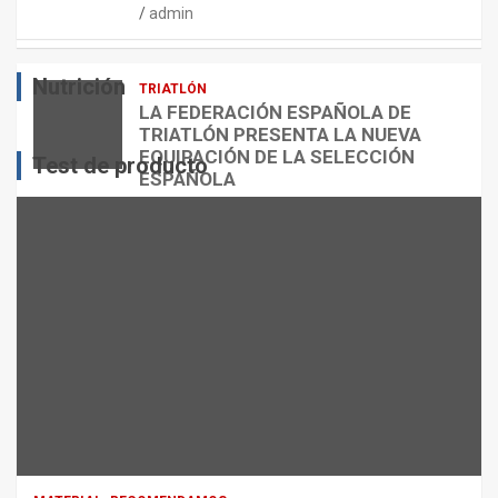
admin
E
O
O
S
R
?
Nutrición
TRIATLÓN
admin
admin
admin
LA FEDERACIÓN ESPAÑOLA DE
TRIATLÓN PRESENTA LA NUEVA
EQUIPACIÓN DE LA SELECCIÓN
Test de producto
ESPAÑOLA
admin