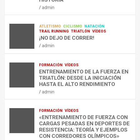
RESISTENCIA Y FITNESS
L
C
Q
admin
A
O
U
admin
R
N
É
E
T
?
ATLETISMO
CICLISMO
NATACIÓN
C
R
¿
TRAIL RUNNING
TRIATLÓN
VÍDEOS
U
A
C
¡NO DEJO DE CORRER!
P
A
U
admin
E
L
Á
R
E
N
A
N
D
FORMACIÓN
VÍDEOS
C
T
O
ENTRENAMIENTO DE LA FUERZA EN
I
R
,
TRIATLÓN: DESDE LA INICIACIÓN
Ó
E
C
HASTA EL ALTO RENDIMIENTO
N
N
Ó
admin
D
A
M
E
R
O
L
C
,
FORMACIÓN
VÍDEOS
E
O
C
«ENTRENAMIENTO DE FUERZA CON
S
N
U
CARGAS PESADAS EN DEPORTES DE
I
C
Á
RESISTENCIA: TEORÍA Y EJEMPLOS
O
A
N
CON CORREDORES OLÍMPICOS»
N
L
T