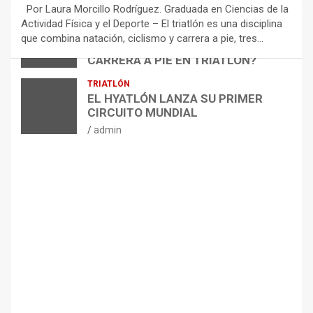
E
Por Laura Morcillo Rodríguez. Graduada en Ciencias de la
N
Actividad Física y el Deporte – El triatlón es una disciplina
D
ARTÍCULOS
TRIATLÓN
que combina natación, ciclismo y carrera a pie, tres…
¿CÓMO AFECTA EL CICLISMO A LA
A
CARRERA A PIE EN TRIATLÓN?
C
I
admin
TRIATLÓN
O
EL HYATLÓN LANZA SU PRIMER
N
CIRCUITO MUNDIAL
E
admin
S
P
A
R
A
E
L
M
A
N
T
E
N