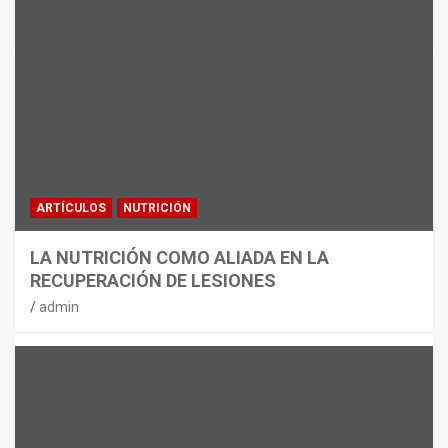
MATERIAL
CON DECATHLON, ESTE VERANO SE
JUEGA EN TRES CAMPOS
admin
ARTÍCULOS
NUTRICIÓN
LA NUTRICIÓN COMO ALIADA EN LA
RECUPERACIÓN DE LESIONES
admin