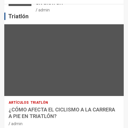
UN SNATCH
E
J
admin
E
Triatlón
R
C
I
C
I
O
F
Í
S
I
C
O
:
R
ARTÍCULOS
TRIATLÓN
E
¿CÓMO AFECTA EL CICLISMO A LA CARRERA
C
A PIE EN TRIATLÓN?
O
M
admin