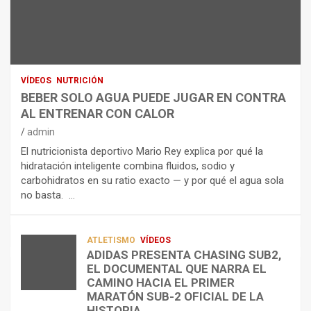
N
R
I
U
S
D
T
O
R
R
L
O
I
O
E
C
A
L
VÍDEOS
NUTRICIÓN
I
G
E
BEBER SOLO AGUA PUEDE JUGAR EN CONTRA
Ó
U
C
AL ENTRENAR CON CALOR
N
A
T
admin
C
P
R
El nutricionista deportivo Mario Rey explica por qué la
O
U
O
hidratación inteligente combina fluidos, sodio y
M
E
L
carbohidratos en su ratio exacto — y por qué el agua sola
O
D
Í
no basta. …
A
E
T
L
J
I
I
U
C
A
G
O
ATLETISMO
VÍDEOS
ADIDAS PRESENTA CHASING SUB2,
D
A
¿
EL DOCUMENTAL QUE NARRA EL
A
R
P
TRIATLÓN
CAMINO HACIA EL PRIMER
E
E
O
LA FETRI LANZA EL «HYATLON», LA
MARATÓN SUB-2 OFICIAL DE LA
N
N
R
NUEVA DISCIPLINA QUE CONECTA
HISTORIA