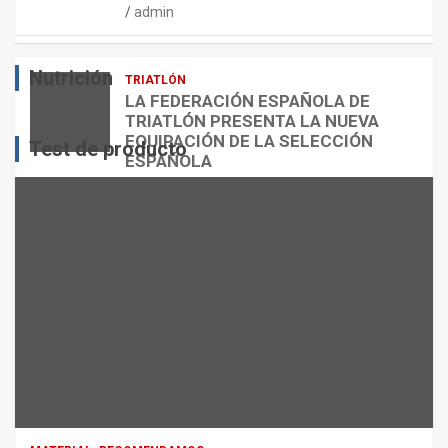
admin
E
O
O
S
R
?
Nutrición
TRIATLÓN
admin
admin
admin
LA FEDERACIÓN ESPAÑOLA DE
TRIATLÓN PRESENTA LA NUEVA
EQUIPACIÓN DE LA SELECCIÓN
Test de producto
ESPAÑOLA
admin