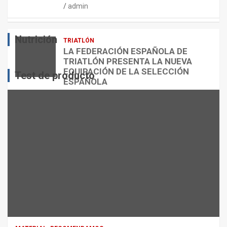
admin
E
O
O
S
R
?
Nutrición
TRIATLÓN
admin
admin
admin
LA FEDERACIÓN ESPAÑOLA DE
TRIATLÓN PRESENTA LA NUEVA
EQUIPACIÓN DE LA SELECCIÓN
Test de producto
ESPAÑOLA
admin