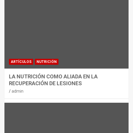
MATERIAL
CON DECATHLON, ESTE VERANO SE
JUEGA EN TRES CAMPOS
admin
ARTÍCULOS
NUTRICIÓN
LA NUTRICIÓN COMO ALIADA EN LA
RECUPERACIÓN DE LESIONES
admin