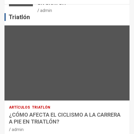
UN SNATCH
E
J
admin
E
Triatlón
R
C
I
C
I
O
F
Í
S
I
C
O
:
R
ARTÍCULOS
TRIATLÓN
E
¿CÓMO AFECTA EL CICLISMO A LA CARRERA
C
A PIE EN TRIATLÓN?
O
M
admin