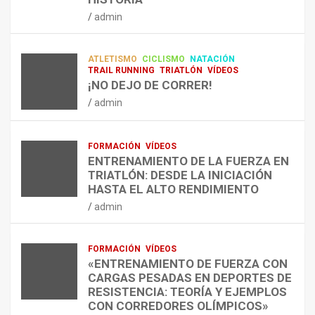
RESISTENCIA Y FITNESS
L
C
Q
admin
A
O
U
admin
R
N
É
E
T
?
ATLETISMO
CICLISMO
NATACIÓN
C
R
¿
TRAIL RUNNING
TRIATLÓN
VÍDEOS
U
A
C
¡NO DEJO DE CORRER!
P
A
U
admin
E
L
Á
R
E
N
A
N
D
FORMACIÓN
VÍDEOS
C
T
O
ENTRENAMIENTO DE LA FUERZA EN
I
R
,
TRIATLÓN: DESDE LA INICIACIÓN
Ó
E
C
HASTA EL ALTO RENDIMIENTO
N
N
Ó
admin
D
A
M
E
R
O
L
C
,
FORMACIÓN
VÍDEOS
E
O
C
«ENTRENAMIENTO DE FUERZA CON
S
N
U
CARGAS PESADAS EN DEPORTES DE
I
C
Á
RESISTENCIA: TEORÍA Y EJEMPLOS
O
A
N
CON CORREDORES OLÍMPICOS»
N
L
T