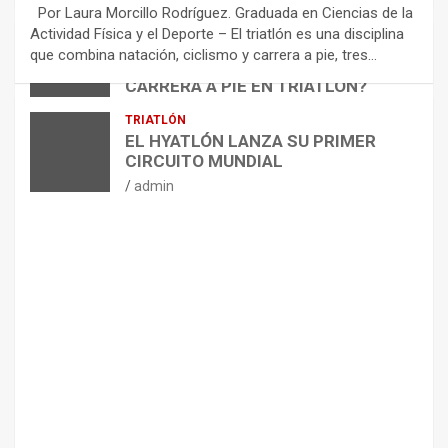
E
Por Laura Morcillo Rodríguez. Graduada en Ciencias de la
N
Actividad Física y el Deporte – El triatlón es una disciplina
D
ARTÍCULOS
TRIATLÓN
que combina natación, ciclismo y carrera a pie, tres…
¿CÓMO AFECTA EL CICLISMO A LA
A
CARRERA A PIE EN TRIATLÓN?
C
I
admin
TRIATLÓN
O
EL HYATLÓN LANZA SU PRIMER
N
CIRCUITO MUNDIAL
E
admin
S
P
A
R
A
E
L
M
A
N
T
E
N