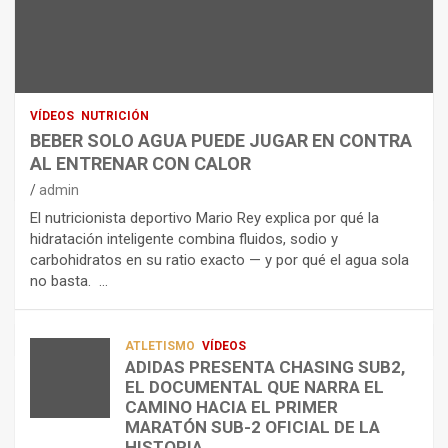
N
R
I
U
S
D
T
O
R
R
L
O
I
O
E
C
A
L
VÍDEOS
NUTRICIÓN
I
G
E
BEBER SOLO AGUA PUEDE JUGAR EN CONTRA
Ó
U
C
AL ENTRENAR CON CALOR
N
A
T
admin
C
P
R
El nutricionista deportivo Mario Rey explica por qué la
O
U
O
hidratación inteligente combina fluidos, sodio y
M
E
L
carbohidratos en su ratio exacto — y por qué el agua sola
O
D
Í
no basta. …
A
E
T
L
J
I
I
U
C
A
G
O
ATLETISMO
VÍDEOS
ADIDAS PRESENTA CHASING SUB2,
D
A
¿
EL DOCUMENTAL QUE NARRA EL
A
R
P
TRIATLÓN
CAMINO HACIA EL PRIMER
E
E
O
LA FETRI LANZA EL «HYATLON», LA
MARATÓN SUB-2 OFICIAL DE LA
N
N
R
NUEVA DISCIPLINA QUE CONECTA
HISTORIA